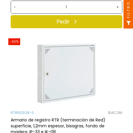
FILTRO
-
+
Pedir
-30%
RTR60508-S
BIACOM
Armario de registro RTR (terminación de Red)
superficie, 1,2mm espesor, bisagras, fondo de
madera. IP-33 e IK-08