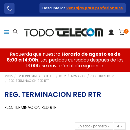
Descubre las
ventajas para profesionales
0
Recuerda que nuestro
Horario de agosto es de
8:00 a 14:00h
. Los pedidos cursados después de las
13:00h. se enviarán al día siguiente.
Inicio
TV TERRESTRE Y SATELITE
ICT2
ARMARIOS / REGISTROS ICT2
REG. TERMINACION RED RTR
REG. TERMINACION RED RTR
REG. TERMINACION RED RTR
En stock primero
4