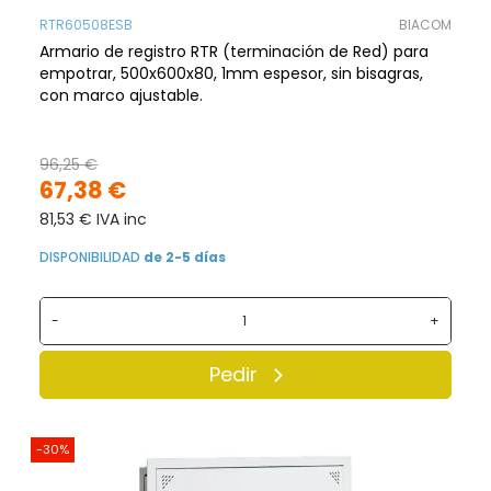
RTR60508ESB
BIACOM
Armario de registro RTR (terminación de Red) para
empotrar, 500x600x80, 1mm espesor, sin bisagras,
con marco ajustable.
96,25 €
67,38 €
81,53 € IVA inc
DISPONIBILIDAD
de 2-5 días
-
+
Pedir
-30%