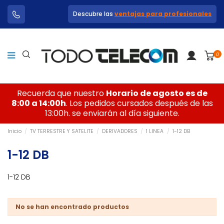
Descubre las
ventajas para profesionales
0
Recuerda que nuestro
Horario de agosto es de
8:00 a 14:00h
. Los pedidos cursados después de las
13:00h. se enviarán al día siguiente.
Inicio
TV TERRESTRE Y SATELITE
DERIVADORES
1 LINEA
1-12 DB
1-12 DB
1-12 DB
No se han encontrado productos