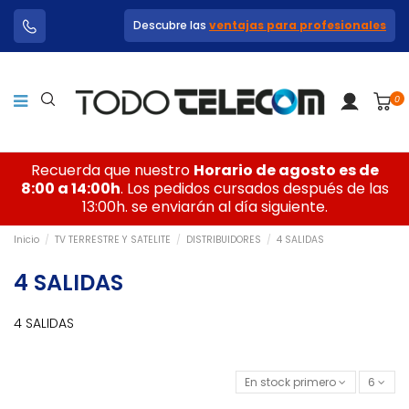
Descubre las
ventajas para profesionales
0
Recuerda que nuestro
Horario de agosto es de
8:00 a 14:00h
. Los pedidos cursados después de las
13:00h. se enviarán al día siguiente.
Inicio
TV TERRESTRE Y SATELITE
DISTRIBUIDORES
4 SALIDAS
4 SALIDAS
4 SALIDAS
En stock primero
6