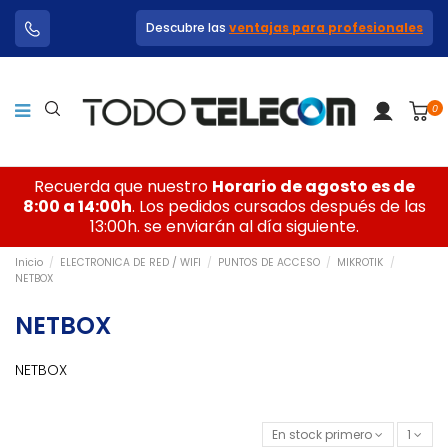
Descubre las
ventajas para profesionales
0
Recuerda que nuestro
Horario de agosto es de
8:00 a 14:00h
. Los pedidos cursados después de las
13:00h. se enviarán al día siguiente.
Inicio
ELECTRONICA DE RED / WIFI
PUNTOS DE ACCESO
MIKROTIK
NETBOX
NETBOX
NETBOX
En stock primero
1