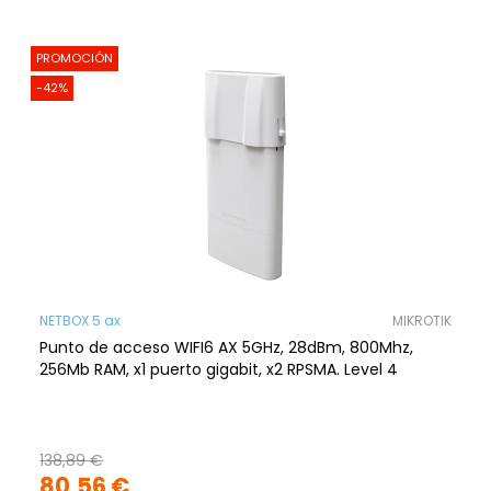
PROMOCIÓN
-42%
NETBOX 5 ax
MIKROTIK
Punto de acceso WIFI6 AX 5GHz, 28dBm, 800Mhz,
256Mb RAM, x1 puerto gigabit, x2 RPSMA. Level 4
138,89 €
80,56 €