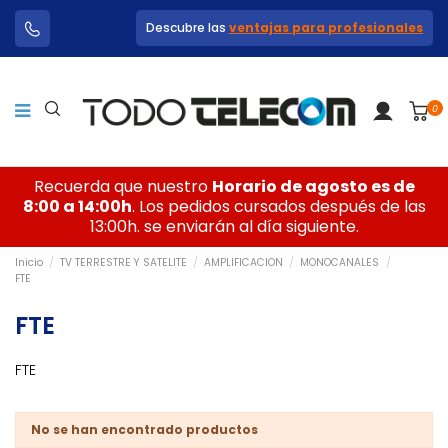
Descubre las
ventajas para profesionales
0
Recuerda que nuestro
Horario de agosto es de
8:00 a 14:00h
. Los pedidos cursados después de las
13:00h. se enviarán al día siguiente.
Inicio
TV TERRESTRE Y SATELITE
AMPLIFICACION
MONOCANALES
FTE
FTE
FTE
No se han encontrado productos