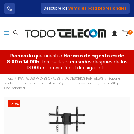
Descubre las
ventajas para profesionales
0
Recuerda que nuestro
Horario de agosto es de
8:00 a 14:00h
. Los pedidos cursados después de las
13:00h. se enviarán al día siguiente.
Inicio
PANTALLAS PROFESIONALES
ACCESORIOS PANTALLAS
Soporte
suelo con ruedas para Pantallas, TV y monitores de 37 a 86", hasta 50Kg.
Con bandeja
-30%