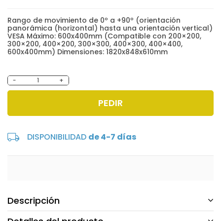
Rango de movimiento de 0º a +90º (orientación
panorámica (horizontal) hasta una orientación vertical)
VESA Máximo: 600x400mm (Compatible con 200×200,
300×200, 400×200, 300×300, 400×300, 400×400,
600x400mm) Dimensiones: 1820x848x610mm
-
+
PEDIR
DISPONIBILIDAD
de 4-7 días
Descripción