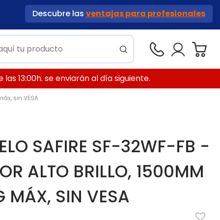
Descubre las
ventajas para profesionales
las 13:00h. se enviarán al día siguiente.
máx, sin VESA
ELO SAFIRE SF-32WF-FB -
OR ALTO BRILLO, 1500MM
G MÁX, SIN VESA