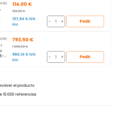
114,00 €
AFIRE
>
152,00 €
137,94 € IVA
Pedir
-
+
inc
deo
793,50 €
AFIRE
 >
1.058,00 €
lo
960,14 € IVA
5-
Pedir
-
+
inc
its,
4/7,
evolver el producto
e 10.000 referencias