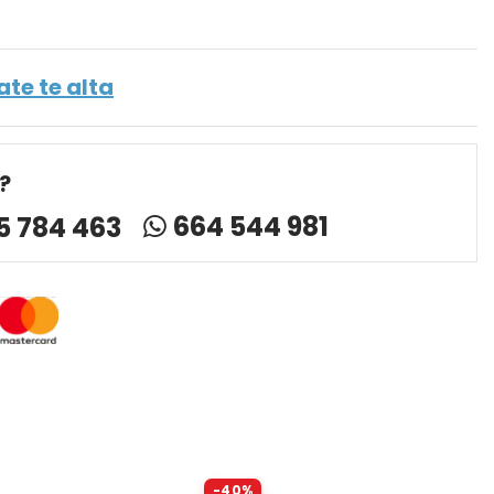
ate te alta
?
664 544 981
5 784 463
-40%