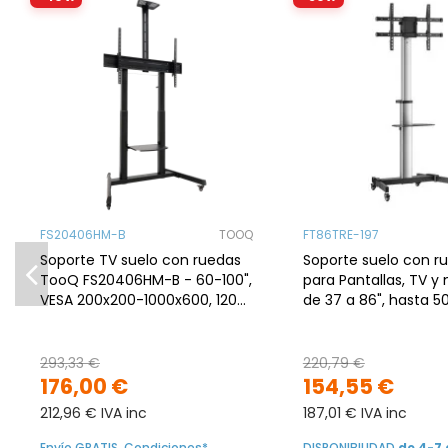
FS20406HM-B
TOOQ
FT86TRE-197
Soporte TV suelo con ruedas
Soporte suelo con r
TooQ FS20406HM-B - 60-100",
para Pantallas, TV y
VESA 200x200-1000x600, 120
de 37 a 86", hasta 5
kg, altura regulable, negro
bandeja
293,33 €
220,79 €
176,00 €
154,55 €
212,96 € IVA inc
187,01 € IVA inc
Envío GRATIS. Condiciones*
DISPONIBILIDAD
de 4-7 