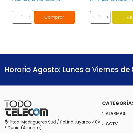
Comprar
Pe
-
+
-
+
Horario Agosto: Lunes a Viernes de 
CATEGORÍA
ALARMAS
Ptda. Madrigueres Sud / Pol.Ind.Juyarco 40A
CCTV
/ Denia (Alicante)