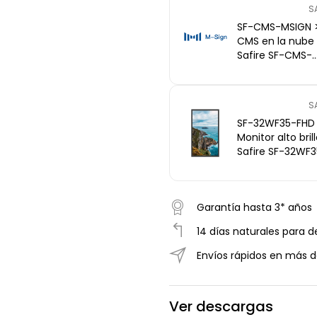
S
SF-CMS-MSIGN 
CMS en la nube
Safire SF-CMS-
MSIGN - gestión
remota,
multitenant, vi
S
wall
SF-32WF35-FHD
Monitor alto bril
Safire SF-32WF3
FHD - 32", 3500 n
Android, Wi-Fi, 2
HDMI
Garantía hasta 3* años
14 días naturales para d
Envíos rápidos en más d
Ver descargas