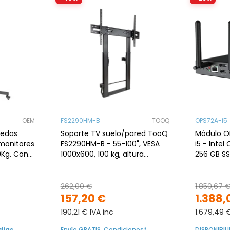
OEM
FS2290HM-B
TOOQ
OPS72A-i5
uedas
Soporte TV suelo/pared TooQ
Módulo O
 monitores
FS2290HM-B - 55-100", VESA
i5 - Intel
0Kg. Con
1000x600, 100 kg, altura
256 GB SS
regulable, negro
262,00 €
1.850,67 
157,20 €
1.388,
190,21 € IVA inc
1.679,49 
días
Envío GRATIS. Condiciones*
DISPONIBIL