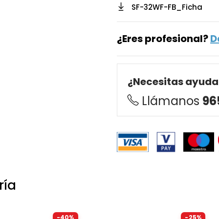
SF-32WF-FB_Ficha
¿Eres profesional?
D
¿Necesitas ayuda
Llámanos
96
ría
-40%
-25%