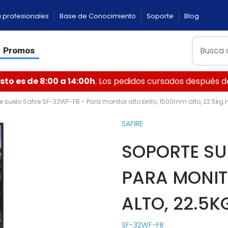
 profesionales
Base de Conocimiento
Soporte
Blog
Promos
to es de 8:00 a 14:00h
. Los pedidos cursados después de 
e suelo Safire SF-32WF-FB - Para monitor alto brillo, 1500mm alto, 22.5kg 
SAFIRE
SOPORTE SU
PARA MONIT
ALTO, 22.5K
SF-32WF-FB