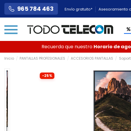
965 784 463
Envío gratuito*
Asesoramiento a
Recuerda que nuestro
Horario de agos
Inicio
PANTALLAS PROFESIONALES
ACCESORIOS PANTALLAS
Soport
-25%