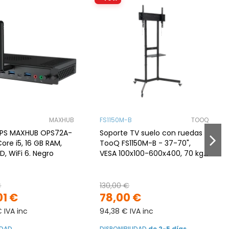
MAXHUB
FS1150M-B
TOOQ
PS MAXHUB OPS72A-
Soporte TV suelo con ruedas
 Core i5, 16 GB RAM,
TooQ FS1150M-B - 37-70",
D, WiFi 6. Negro
VESA 100x100-600x400, 70 kg,
altura regulable, negro
€
130,00 €
01 €
78,00 €
€ IVA inc
94,38 € IVA inc
IDAD
DISPONIBILIDAD
de 2-5 días