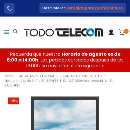
Descubre las
ventajas para profesionales
0
Recuerda que nuestro
Horario de agosto es de
8:00 a 14:00h
. Los pedidos cursados después de las
13:00h. se enviarán al día siguiente.
Inicio
PANTALLAS PROFESIONALES
PANTALLAS COMERCIALES
Monitor alto brillo Safire SF-32WF35-FHD - 32", 3500 nits, Android, Wi-Fi,
24/7, HDMI
-25%