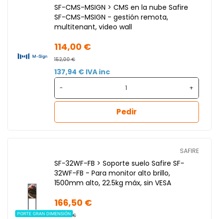
SF-CMS-MSIGN > CMS en la nube Safire
SF-CMS-MSIGN - gestión remota,
multitenant, video wall
114,00 €
152,00 €
137,94 € IVA inc
-
+
Pedir
SAFIRE
SF-32WF-FB > Soporte suelo Safire SF-
32WF-FB - Para monitor alto brillo,
1500mm alto, 22.5kg máx, sin VESA
166,50 €
222,00 €