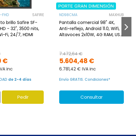
-FHD
SAFIRE
ND98CMA
MAXHUB
to brillo Safire SF-
Pantalla comercial 98" 4K,
D - 32", 3500 nits,
Anti-reflejo, Android 11.0, Wifi,
Wi-Fi, 24/7, HDMI
Altavoces 2x10W, 4G RAM, USB
Wifi Wi-Fi 6 (802.11ax)
€
7.472,64 €
0 €
5.604,48 €
IVA inc
6.781,42 € IVA inc
LIDAD
de 2-4 días
Envío GRATIS. Condiciones*
Pedir
Consultar