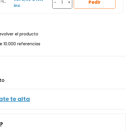
-i5
Pedir
-
+
inc
6 GB
,
evolver el producto
e 10.000 referencias
to
ate te alta
?