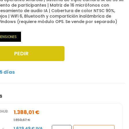
nto de participantes | Matriz de 16 micrófonos con
esamiento de audio IA | Cobertura de color NTSC 90%,
flejos | WiFi 6, Bluetooth y compartición inalámbrica de
Windows (requiere módulo OPS. Se vende por separado)
MENSIONES
PEDIR
5 días
s
1.388,01 €
XHUB
1.850,67 €
1.679,49 € IVA