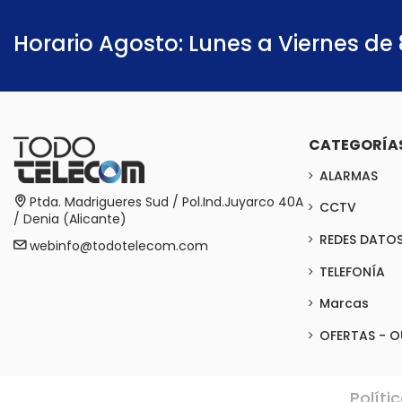
Horario Agosto: Lunes a Viernes de 
CATEGORÍA
ALARMAS
Ptda. Madrigueres Sud / Pol.Ind.Juyarco 40A
CCTV
/ Denia (Alicante)
REDES DATO
webinfo@todotelecom.com
TELEFONÍA
Marcas
OFERTAS - O
Políti