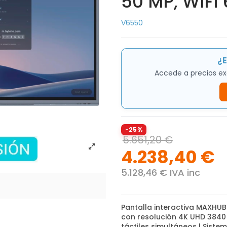
50 MP, WIFI 
V6550
¿E
Accede a precios ex
-25%
5.651,20 €
4.238,40 €
5.128,46 € IVA inc
Pantalla interactiva MAXHUB 
con resolución 4K UHD 3840 x
táctiles simultáneos | Siste