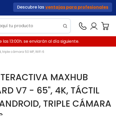
Descubre las
ventajas para profesionales
las 13:00h. se enviarán al día siguiente.
, triple cámara 50 MP, WiFi 6
NTERACTIVA MAXHUB
D V7 - 65", 4K, TÁCTIL
 ANDROID, TRIPLE CÁMARA