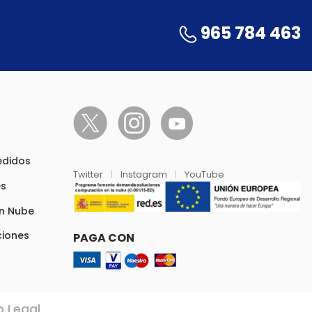
965 784 463
pedidos
Twitter
|
Instagram
|
YouTube
es
en Nube
ciones
PAGA CON
o Legal