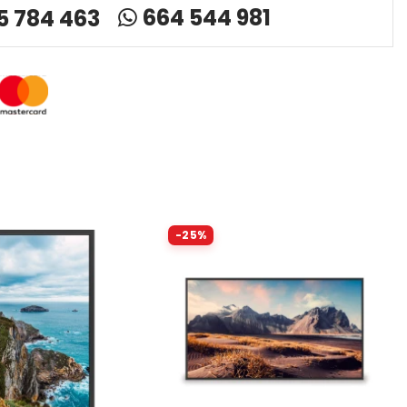
664 544 981
5 784 463
-25%