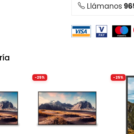
Llámanos
96
ría
-25%
-25%