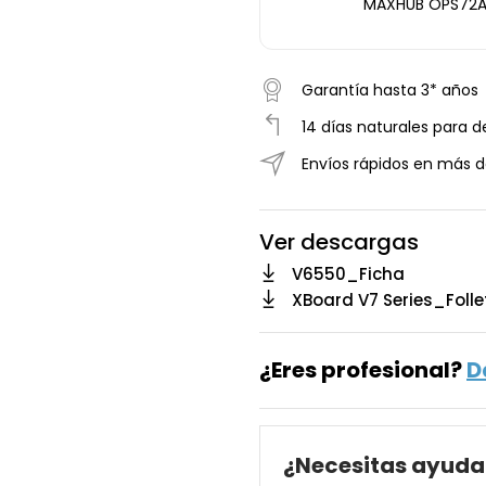
MAXHUB OPS72A
- Intel Core i5, 1
RAM, 256 GB SSD
WiFi 6. Negro
Garantía hasta 3* años
14 días naturales para d
Envíos rápidos en más d
Ver descargas
V6550_Ficha
XBoard V7 Series_Folle
¿Eres profesional?
D
¿Necesitas ayuda