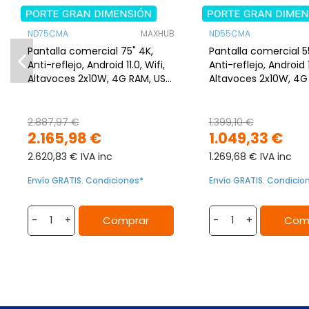
ND75CMA
MAXHUB
ND55CMA
Pantalla comercial 75" 4K,
Pantalla comercial 5
Anti-reflejo, Android 11.0, Wifi,
Anti-reflejo, Android 11
Altavoces 2x10W, 4G RAM, USB
Altavoces 2x10W, 4G
Wifi Wi-Fi 6 (802.11ax)
WiFi-6
2.887,97 €
1.399,10 €
2.165,98 €
1.049,33 €
2.620,83 € IVA inc
1.269,68 € IVA inc
Envío GRATIS. Condiciones*
Envío GRATIS. Condicio
Comprar
Com
-
+
-
+