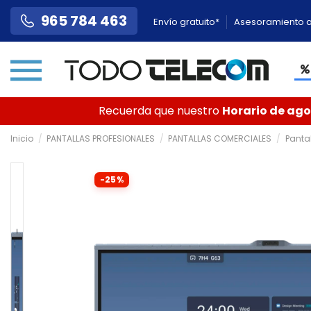
965 784 463
Envío gratuito*
Asesoramiento a
Recuerda que nuestro
Horario de agos
Inicio
PANTALLAS PROFESIONALES
PANTALLAS COMERCIALES
Pantal
-25%