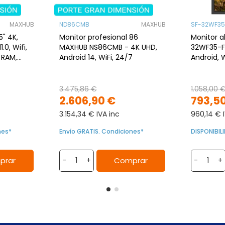
MAXHUB
ND86CMB
MAXHUB
SF-32WF35
5" 4K,
Monitor profesional 86
Monitor al
.0, Wifi,
MAXHUB NS86CMB - 4K UHD,
32WF35-FH
 RAM,
Android 14, WiFi, 24/7
Android, 
3.475,86 €
1.058,00 
2.606,90 €
793,5
3.154,34 € IVA inc
960,14 € 
nes*
Envío GRATIS. Condiciones*
DISPONIBI
prar
Comprar
-
+
-
+