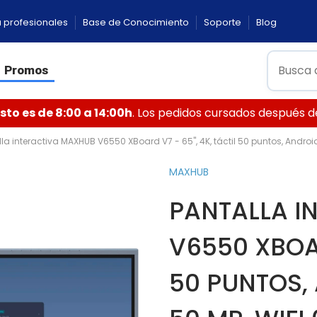
 profesionales
Base de Conocimiento
Soporte
Blog
Promos
to es de 8:00 a 14:00h
. Los pedidos cursados después de 
la interactiva MAXHUB V6550 XBoard V7 - 65", 4K, táctil 50 puntos, Android
MAXHUB
PANTALLA I
V6550 XBOAR
50 PUNTOS,