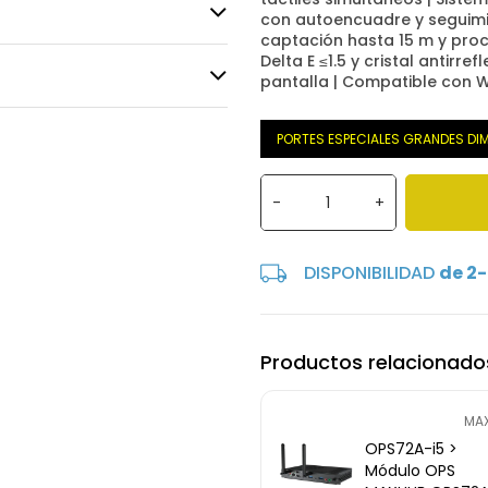
con autoencuadre y seguimie
captación hasta 15 m y proc
Delta E ≤1.5 y cristal antirre
pantalla | Compatible con 
PORTES ESPECIALES GRANDES DI
-
+
DISPONIBILIDAD
de 2-
Productos relacionado
MA
OPS72A-i5 >
Módulo OPS