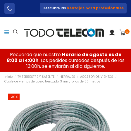
Descubre las
ventajas para profesionales
0
Recuerda que nuestro
Horario de agosto es de
8:00 a 14:00h
. Los pedidos cursados después de las
13:00h. se enviarán al día siguiente.
Inicio
TV TERRESTRE Y SATELITE
HERRAJES
ACCESORIOS VIENTOS
Cable de vientos de acero trenzado, 3 mm, rollos de 50 metros
-30%