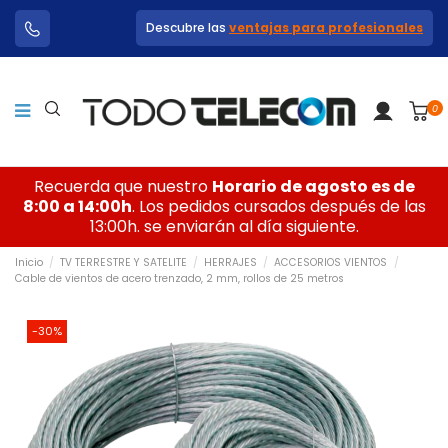
Descubre las
ventajas para profesionales
0
Recuerda que nuestro
Horario de agosto es de
8:00 a 14:00h
. Los pedidos cursados después de las
13:00h. se enviarán al día siguiente.
Inicio
TV TERRESTRE Y SATELITE
HERRAJES
ACCESORIOS VIENTOS
Cable de vientos de acero trenzado, 2 mm, rollos de 25 metros
-30%