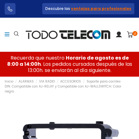
Descubre las
ventajas para profesionales
0
Recuerda que nuestro
Horario de agosto es de
8:00 a 14:00h
. Los pedidos cursados después de las
13:00h. se enviarán al día siguiente.
Inicio
ALARMAS
VIA RADIO
ACCESORIOS
Soporte para carriles
DIN. Compatible con AJ-RELAY y Compatible con AJ-WALLSWITCH. Color
negro