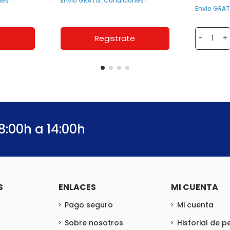
nes*
Envío GRATIS. Condiciones*
Envío GRAT
e
Registrate
-
+
8:00h a 14:00h
S
ENLACES
MI CUENTA
Pago seguro
Mi cuenta
Sobre nosotros
Historial de 