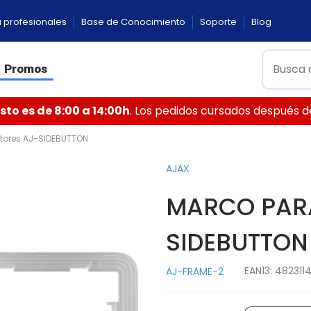
 profesionales
Base de Conocimiento
Soporte
Blog
Promos
to es de 8:00 a 14:00h
. Los pedidos cursados después de 
ptores AJ-SIDEBUTTON
AJAX
MARCO PARA
SIDEBUTTON
EAN13:
482311
AJ-FRAME-2