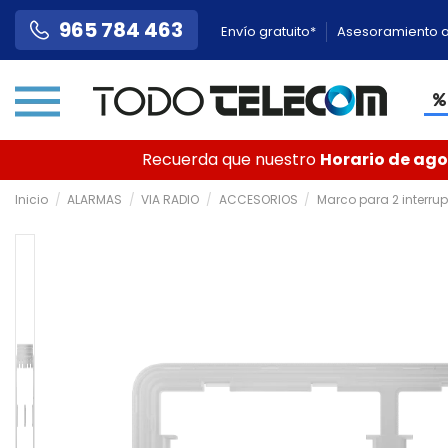
965 784 463
Envío gratuito*
Asesoramiento a
Recuerda que nuestro
Horario de agos
Inicio
ALARMAS
VIA RADIO
ACCESORIOS
Marco para 2 interru