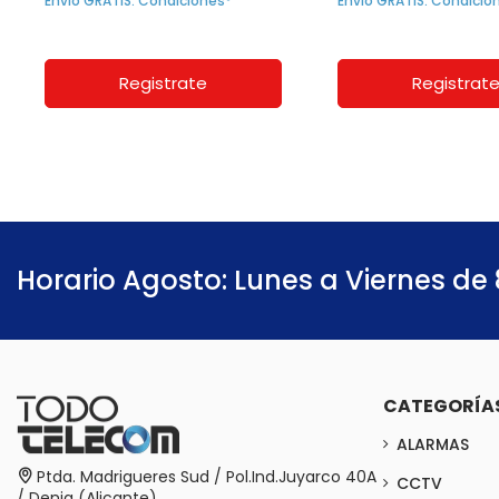
Envío GRATIS. Condiciones*
Envío GRATIS. Condicio
Registrate
Registrat
Horario Agosto: Lunes a Viernes de 
CATEGORÍA
ALARMAS
Ptda. Madrigueres Sud / Pol.Ind.Juyarco 40A
CCTV
/ Denia (Alicante)