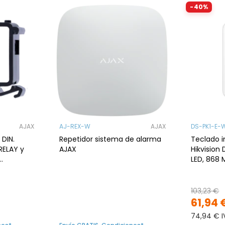
-40%
AJAX
AJ-REX-W
AJAX
DS-PK1-E-
 DIN.
Repetidor sistema de alarma
Teclado 
RELAY y
AJAX
Hikvision 
LED, 868 
negro
103,23 €
61,94 
74,94 € I