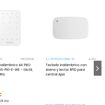
WE
HIKVISION
AJ-KEYPADCOMBI-W
AJAX
inalámbrico AX PRO
Teclado inalámbrico con
DS-PK1-E-WE - táctil,
sirena y lector RFID para
MHz
central Ajax
€
VA inc