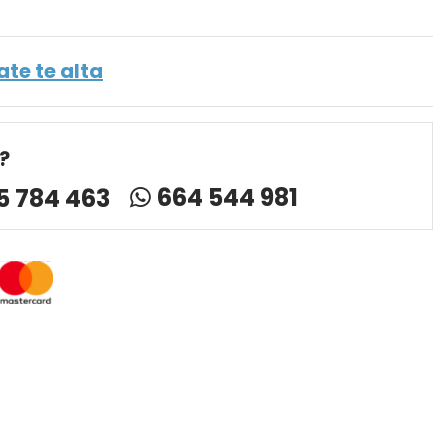
ate te alta
?
664 544 981
5 784 463