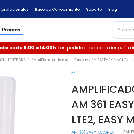
 profesionales
Base de Conocimiento
Soporte
Blog
Promos
to es de 8:00 a 14:00h
. Los pedidos cursados después de 
STIL 1 ENTRADA
Amplificador de mástil Ekselans AM 361 EASY MAGNEK - U
EK
AMPLIFICAD
AM 361 EASY
LTE2, EASY
EAN1
AM 361 EASY MAGNEK