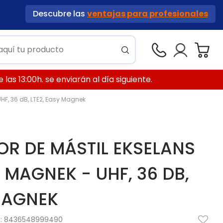
Descubre las
ventajas para profesionales
las 13:00h. se enviarán al día siguiente.
HF, 36 dB, LTE2, Easy Magnek
OR DE MÁSTIL EKSELANS
 MAGNEK - UHF, 36 DB,
 MAGNEK
3:
8436548999490