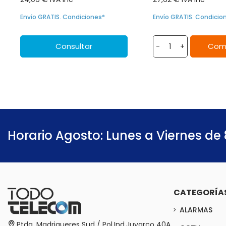
Envío GRATIS. Condiciones*
Envío GRATIS. Condicio
Consultar
Com
-
+
Horario Agosto: Lunes a Viernes de 
CATEGORÍA
ALARMAS
Ptda. Madrigueres Sud / Pol.Ind.Juyarco 40A