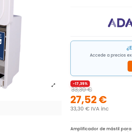
¿E
Accede a precios ex
-17,35%
33,30 €
27,52 €
33,30 € IVA inc
Amplificador de mástil para 