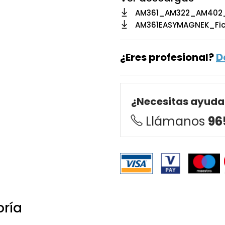
AM361_AM322_AM402
AM361EASYMAGNEK_Fi
¿Eres profesional?
D
¿Necesitas ayuda
Llámanos
96
oría