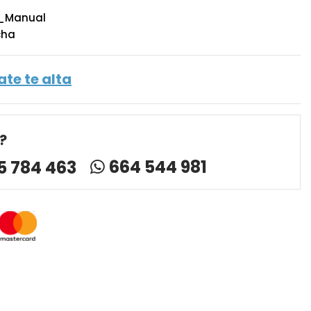
_Manual
cha
ate te alta
?
664 544 981
5 784 463