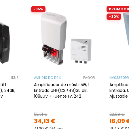
-35%
PROMOCI
-30%
IKUSI
AML 910 DC D2 K
FAGOR
NV033501G
il 1
Amplificador de mástil 5G, 1
Amplifica
), 34dB,
Entrada UHF(C21/48)35 dB,
Entrada. 
µV
108BµV + Fuente FA 242
Ajustable
52,51 €
22,99 €
34,13 €
16,09 
41,30 € IVA inc
19,47 € IV