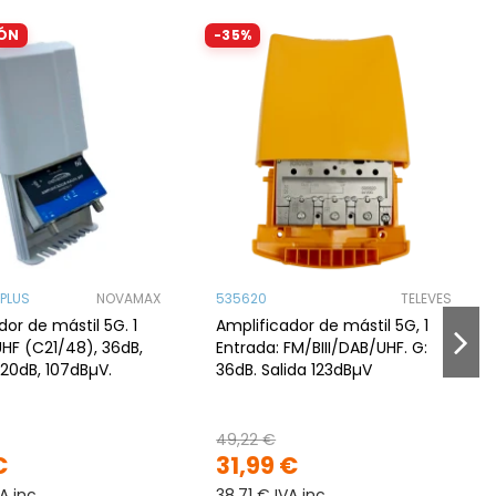
ÓN
-35%
PLUS
NOVAMAX
535620
TELEVES
dor de mástil 5G. 1
Amplificador de mástil 5G, 1
UHF (C21/48), 36dB,
Entrada: FM/BIII/DAB/UHF. G:
 20dB, 107dBµV.
36dB. Salida 123dBµV
49,22 €
€
31,99 €
A inc
38,71 € IVA inc