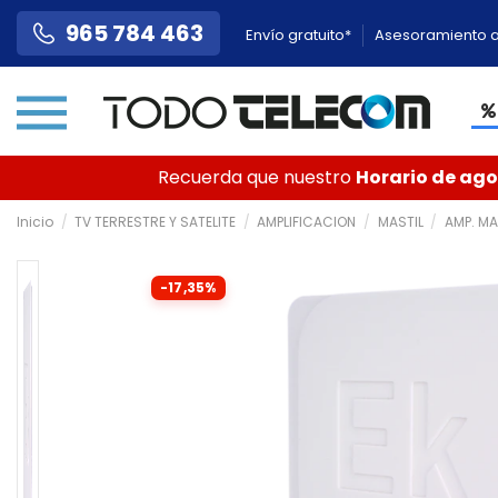
965 784 463
Envío gratuito*
Asesoramiento a
Recuerda que nuestro
Horario de agos
Inicio
TV TERRESTRE Y SATELITE
AMPLIFICACION
MASTIL
AMP. MA
-17,35%