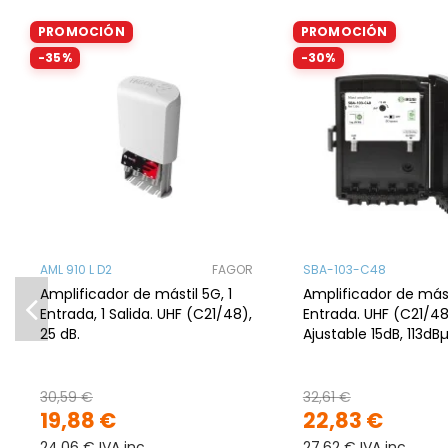
PROMOCIÓN
PROMOCIÓN
-35%
-30%
AML 910 L D2
FAGOR
SBA-103-C48
Amplificador de mástil 5G, 1
Amplificador de mást
Entrada, 1 Salida. UHF (C21/48),
Entrada. UHF (C21/48
25 dB.
Ajustable 15dB, 113dB
30,59 €
32,61 €
19,88 €
22,83 €
24,06 € IVA inc
27,62 € IVA inc