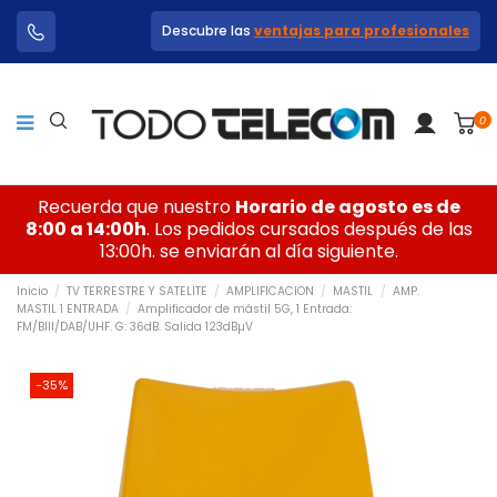
Descubre las
ventajas para profesionales
0
Recuerda que nuestro
Horario de agosto es de
8:00 a 14:00h
. Los pedidos cursados después de las
13:00h. se enviarán al día siguiente.
Inicio
TV TERRESTRE Y SATELITE
AMPLIFICACION
MASTIL
AMP.
MASTIL 1 ENTRADA
Amplificador de mástil 5G, 1 Entrada:
FM/BIII/DAB/UHF. G: 36dB. Salida 123dBµV
-35%