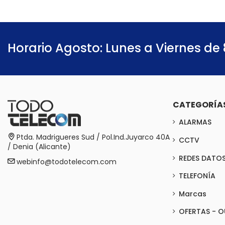
Horario Agosto: Lunes a Viernes de 
CATEGORÍA
ALARMAS
Ptda. Madrigueres Sud / Pol.Ind.Juyarco 40A
CCTV
/ Denia (Alicante)
REDES DATO
webinfo@todotelecom.com
TELEFONÍA
Marcas
OFERTAS - O