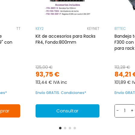
TT
KEY2
KEYNET
BTTEC
e
Kit de accesorios para Racks
Bandeja t
9" con
FR4, Fondo:800mm
F300 con 
para rac
125,00 €
112,28 €
93,75 €
84,21 
113,44 € IVA inc
101,89 € I
nes*
Envío GRATIS. Condiciones*
Envío GRAT
prar
Consultar
-
+