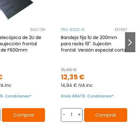
BIACOM
FRU-B200-N
KEYNET
elecópica de 2U de
Bandeja fija 1U de 200mm
sujección frontal
para racks 19". Sujeción
k de F600mm
frontal. Versión especial corta
16,46 €
€
12,35 €
VA inc
14,94 € IVA inc
IS. Condiciones*
Envío GRATIS. Condiciones*
Comprar
Comprar
-
+