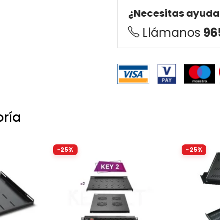
¿Necesitas ayuda
Llámanos
96
oría
-25%
-25%