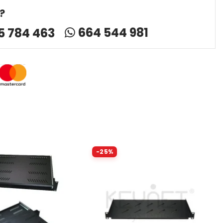
?
664 544 981
5 784 463
-25%