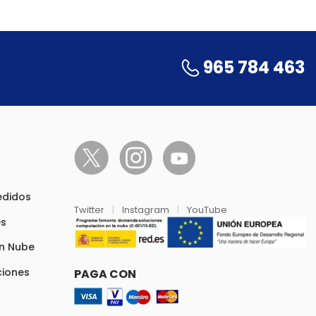
965 784 463
pedidos
Twitter
|
Instagram
|
YouTube
es
en Nube
ciones
PAGA CON