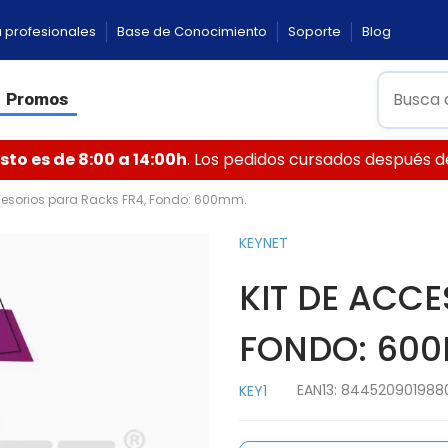
 profesionales
Base de Conocimiento
Soporte
Blog
Promos
to es de 8:00 a 14:00h
. Los pedidos cursados después de 
cesorios para Racks FR4, Fondo: 600mm.
KEYNET
KIT DE ACC
FONDO: 60
EAN13:
844520901988
KEY1