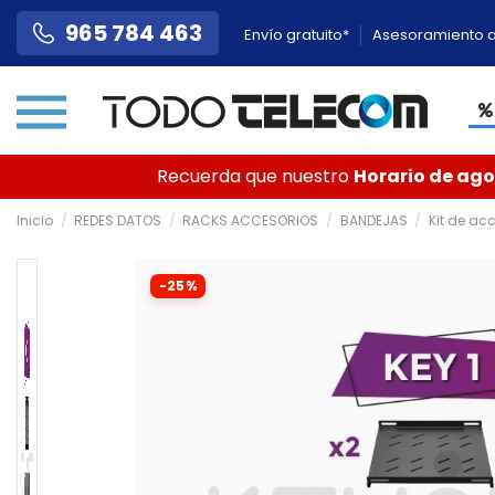
965 784 463
Envío gratuito*
Asesoramiento a
Recuerda que nuestro
Horario de agos
Inicio
REDES DATOS
RACKS ACCESORIOS
BANDEJAS
Kit de ac
-25%