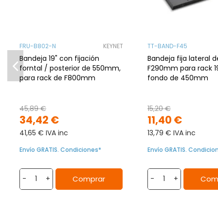
FRU-B802-N
KEYNET
TT-BAND-F45
Bandeja 19" con fijación
Bandeja fija lateral d
forntal / posterior de 550mm,
F290mm para rack 1
para rack de F800mm
fondo de 450mm
45,89 €
15,20 €
34,42 €
11,40 €
41,65 € IVA inc
13,79 € IVA inc
Envío GRATIS. Condiciones*
Envío GRATIS. Condicio
Comprar
Com
-
+
-
+