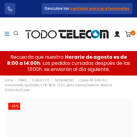
Descubre las
ventajas para profesionales
0
Recuerda que nuestro
Horario de agosto es de
8:00 a 14:00h
. Los pedidos cursados después de las
13:00h. se enviarán al día siguiente.
Inicio
FIBRA
CABLES F.O.
MONOMODO
Cable 8F G657A2,
monomodo, ajustada, CPR-BCA, LSZH, para interior/exterior. Bobina
2000mts/Corte
-25%