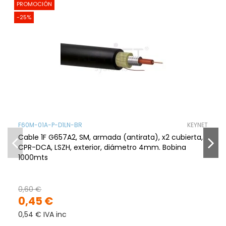
PROMOCIÓN
-25%
F60M-01A-P-D1LN-BR
KEYNET
Cable 1F G657A2, SM, armada (antirata), x2 cubierta,
CPR-DCA, LSZH, exterior, diámetro 4mm. Bobina
1000mts
0,60 €
0,45 €
0,54 € IVA inc