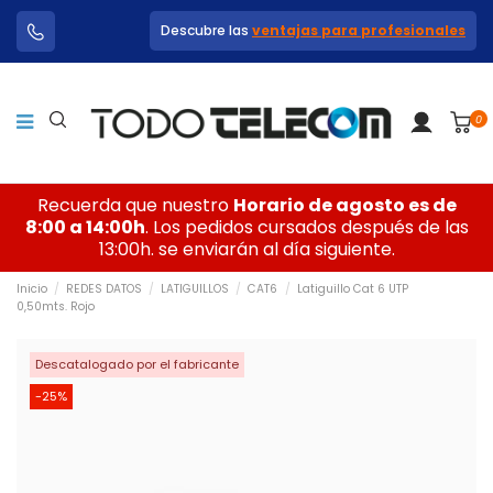
Descubre las
ventajas para profesionales
0
Recuerda que nuestro
Horario de agosto es de
8:00 a 14:00h
. Los pedidos cursados después de las
13:00h. se enviarán al día siguiente.
Inicio
REDES DATOS
LATIGUILLOS
CAT6
Latiguillo Cat 6 UTP
0,50mts. Rojo
Descatalogado por el fabricante
-25%