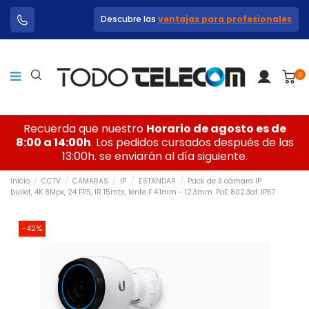
Descubre las
ventajas para profesionales
0
Recuerda que nuestro
Horario de agosto es de
8:00 a 14:00h
. Los pedidos cursados después de las
13:00h. se enviarán al día siguiente.
Inicio
CCTV
CAMARAS
IP
ESTANDAR
Pack de 3 cámara IP
bullet, 4K 8Mpx, 24 FPS, IR 15mts, lente F 4.1mm - 12.3mm. PoE 802.3af. IP67
-42%