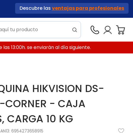
Descubre las
ventajas para profesionales
las 13:00h. se enviarán al día siguiente.
QUINA HIKVISION DS-
-CORNER - CAJA
, CARGA 10 KG
EAN13:
6954273658915