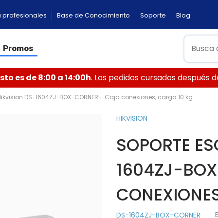
 profesionales
Base de Conocimiento
Soporte
Blog
Promos
to es de 8:00 a 14:00h
. Los pedidos cursados después de 
Hikvision DS-1604ZJ-BOX-CORNER - Caja conexiones, carga 10 kg
HIKVISION
SOPORTE ES
1604ZJ-BOX
CONEXIONES
DS-1604ZJ-BOX-CORNER