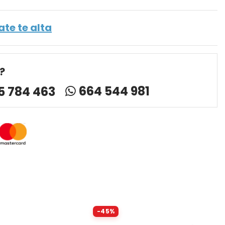
ate te alta
?
664 544 981
5 784 463
-45%