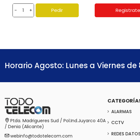
Pedir
Registrat
-
+
Horario Agosto: Lunes a Viernes de 
CATEGORÍA
ALARMAS
Ptda. Madrigueres Sud / Pol.Ind.Juyarco 40A
CCTV
/ Denia (Alicante)
REDES DATO
webinfo@todotelecom.com