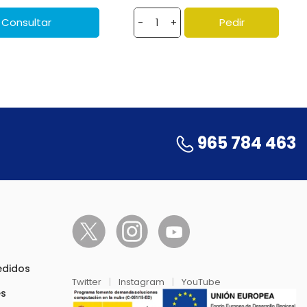
Consultar
Pedir
-
+
965 784 463
pedidos
Twitter
|
Instagram
|
YouTube
es