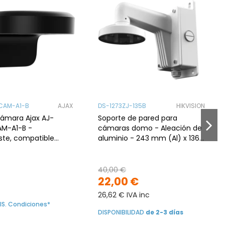
CAM-A1-B
AJAX
DS-1273ZJ-135B
HIKVISION
cámara Ajax AJ-
Soporte de pared para
M-A1-B -
cámaras domo - Aleación de
ste, compatible
aluminio - 243 mm (Al) x 136
mo/turret, exterior.
(An) x 290 (Fo) - 1800 g
40,00 €
22,00 €
26,62 € IVA inc
IS. Condiciones*
DISPONIBILIDAD
de 2-3 días