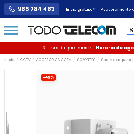
965 784 463
Envío gratuito*
Asesoramiento a
Recuerda que nuestro
Horario de agos
Inicio
CCTV
ACCESORIOS CCTV
SOPORTES
Soporte esquina 
-45%