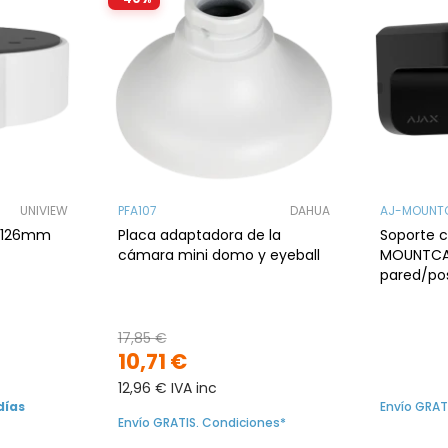
UNIVIEW
PFA107
DAHUA
AJ-MOUNT
. 126mm
Placa adaptadora de la
Soporte 
cámara mini domo y eyeball
MOUNTCA
pared/po
bullet/do
Negro
17,85 €
10,71 €
12,96 € IVA inc
días
Envío GRAT
Envío GRATIS. Condiciones*