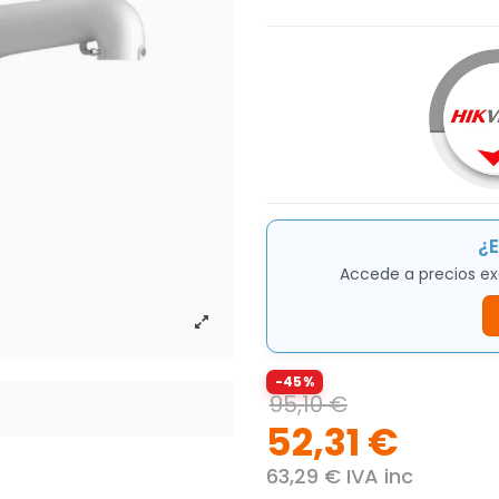
¿E
Accede a precios ex
-45%
95,10 €
52,31 €
63,29 € IVA inc