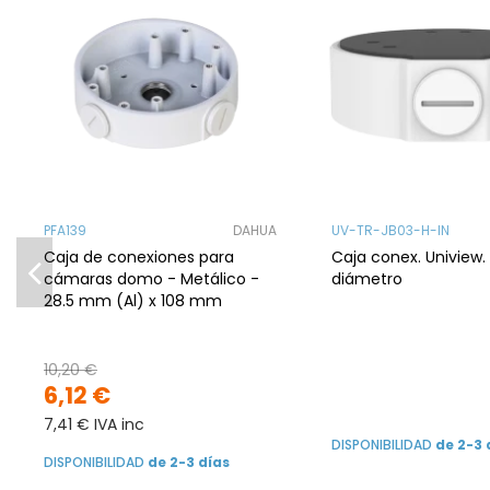
PFA139
DAHUA
UV-TR-JB03-H-IN
Caja de conexiones para
Caja conex. Uniview
cámaras domo - Metálico -
diámetro
28.5 mm (Al) x 108 mm
10,20 €
6,12 €
7,41 € IVA inc
DISPONIBILIDAD
de 2-3 
DISPONIBILIDAD
de 2-3 días