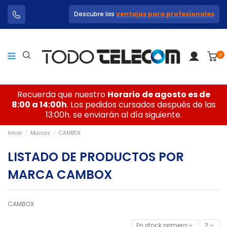
Descubre las
ventajas para profesionales
0
Recuerda que nuestro
Horario de agosto es de
8:00 a 14:00h
. Los pedidos cursados después de las
13:00h. se enviarán al día siguiente.
Inicio
Marcas
CAMBOX
LISTADO DE PRODUCTOS POR
MARCA CAMBOX
CAMBOX
En stock primero
2