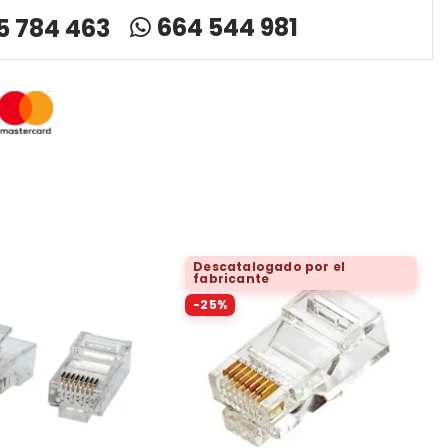
664 544 981
5 784 463
Descatalogado por el
fabricante
-25%