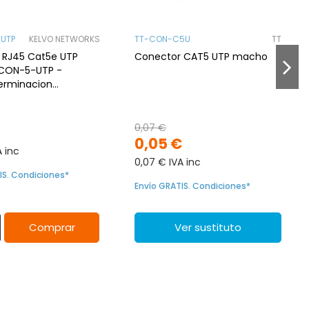
UTP
KELVO NETWORKS
TT-CON-C5U
TT
 RJ45 Cat5e UTP
Conector CAT5 UTP macho
-CON-5-UTP -
erminacion
o
0,07 €
€
0,05 €
A inc
0,07 € IVA inc
IS. Condiciones*
Envío GRATIS. Condiciones*
Comprar
Ver sustituto