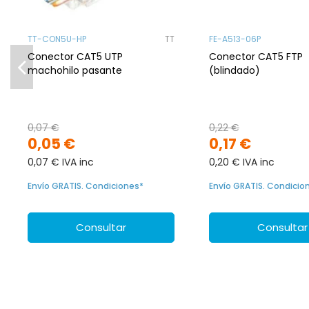
TT-CON5U-HP
TT
FE-A513-06P
Conector CAT5 UTP
Conector CAT5 FTP
machohilo pasante
(blindado)
0,07 €
0,22 €
0,05 €
0,17 €
0,07 € IVA inc
0,20 € IVA inc
Envío GRATIS. Condiciones*
Envío GRATIS. Condicio
Consultar
Consultar