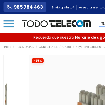
965 784 463
Envío gratuito*
Asesoramiento a
Recuerda que nuestro
Horario de agos
Inicio
REDES DATOS
CONECTORES
CAT5E
Keystone Cat5e UTP,
-25%