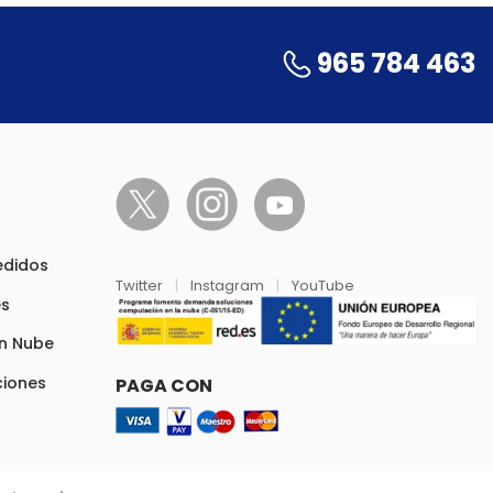
965 784 463
pedidos
Twitter
|
Instagram
|
YouTube
es
en Nube
ciones
PAGA CON