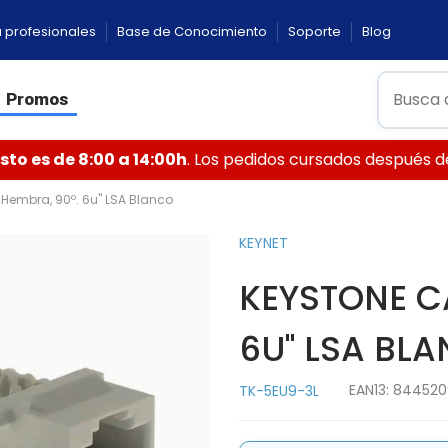
 profesionales
Base de Conocimiento
Soporte
Blog
Promos
to es de 8:00 a 14:00h
. Los pedidos cursados después de 
 Hembra, 90º. 6u" LSA Blanco
KEYNET
KEYSTONE CA
6U" LSA BL
EAN13:
844520
TK-5EU9-3L