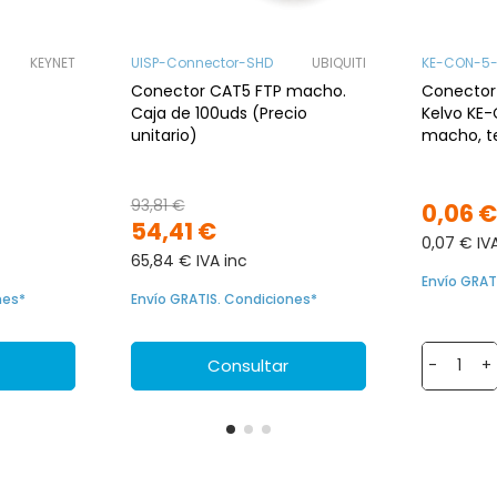
KEYNET
UISP-Connector-SHD
UBIQUITI
KE-CON-5-
Conector CAT5 FTP macho.
Conector
Caja de 100uds (Precio
Kelvo KE
unitario)
macho, t
crimpad
93,81 €
0,06 
54,41 €
0,07 € IV
65,84 € IVA inc
Envío GRAT
nes*
Envío GRATIS. Condiciones*
Consultar
-
+