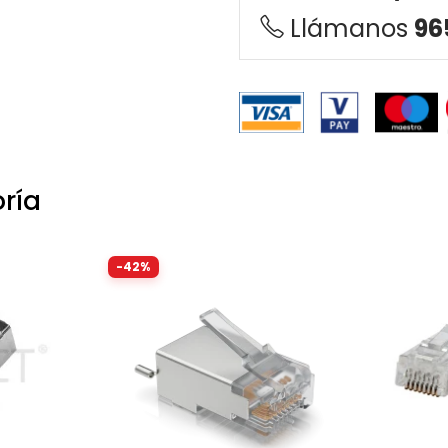
Llámanos
96
ría
-42%