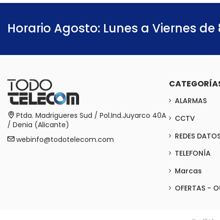
Horario Agosto: Lunes a Viernes de 
CATEGORÍA
ALARMAS
Ptda. Madrigueres Sud / Pol.Ind.Juyarco 40A
CCTV
/ Denia (Alicante)
REDES DATO
webinfo@todotelecom.com
TELEFONÍA
Marcas
OFERTAS - O