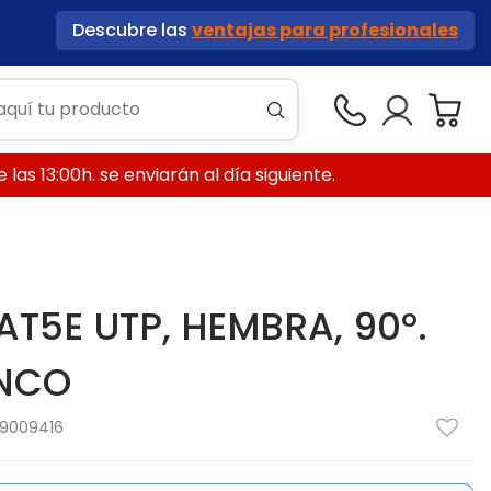
Descubre las
ventajas para profesionales
las 13:00h. se enviarán al día siguiente.
T5E UTP, HEMBRA, 90º.
ANCO
9009416