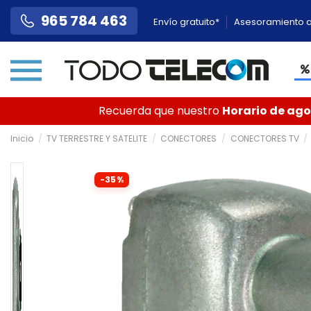
965 784 463
Envío gratuito*
Asesoramiento a
Recuerda que nuestro
Horario de agos
Inicio
TV TERRESTRE Y SATELITE
CONECTORES
CONECTORES TV
-35%