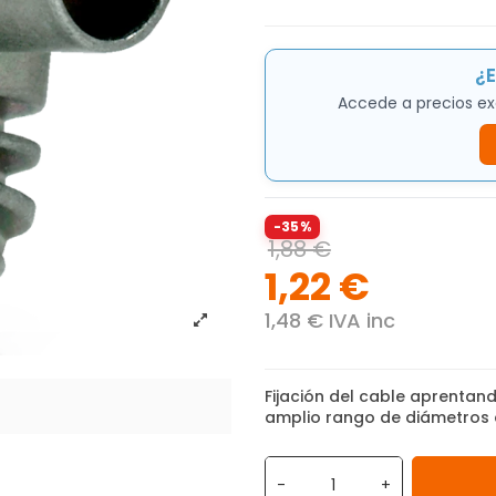
¿E
Accede a precios ex
-35%
1,88 €
1,22 €
1,48 € IVA inc
Fijación del cable aprentand
amplio rango de diámetros d
-
+