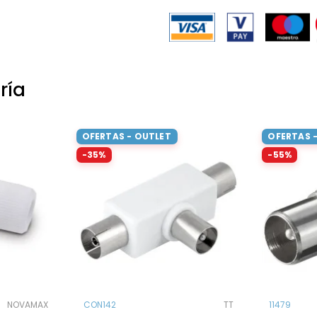
ría
OFERTAS - OUTLET
OFERTAS 
-35%
-55%
NOVAMAX
CON142
TT
11479