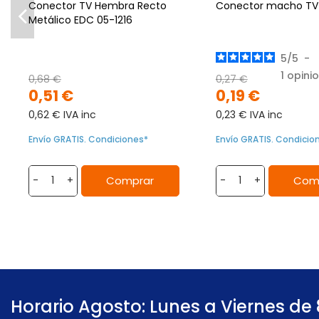
Conector TV Hembra Recto
Conector macho TV
Metálico EDC 05-1216
5
/
5
-
1
opini
0,68 €
0,27 €
0,51 €
0,19 €
0,62 € IVA inc
0,23 € IVA inc
Envío GRATIS. Condiciones*
Envío GRATIS. Condicio
Comprar
Com
-
+
-
+
Horario Agosto: Lunes a Viernes de 