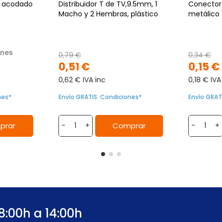
 acodado
Distribuidor T de TV,9.5mm, 1
Conector
Macho y 2 Hembras, plástico
metálico 
ones
0,79 €
0,34 €
0,51 €
0,15 €
0,62 € IVA inc
0,18 € IVA
nes*
Envío GRATIS. Condiciones*
Envío GRAT
prar
Comprar
-
+
-
+
8:00h a 14:00h