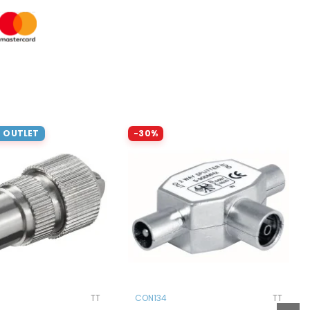
- OUTLET
-30%
TT
CON134
TT