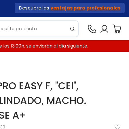
Descubre las
ventajas para profesionales
las 13:00h. se enviarán al día siguiente.
O EASY F, "CEI",
LINDADO, MACHO.
SE A+
339