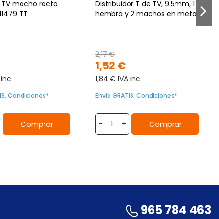
 TV macho recto
Distribuidor T de TV, 9.5mm, 1
11479 TT
hembra y 2 machos en metal
2,17 €
1,52 €
 inc
1,84 € IVA inc
IS. Condiciones*
Envío GRATIS. Condiciones*
Comprar
Comprar
-
+
965 784 463