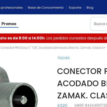
 profesionales
Base de Conocimiento
Soporte
Blog
Promos
to es de 8:00 a 14:00h
. Los pedidos cursados después de 
Conector PRO Easy F, "CEI", Acodado blindado, Macho. Zamak. Clase A+
TELEVES
CONECTOR PR
ACODADO B
ZAMAK. CLA
EAN13:
8424450172
413210