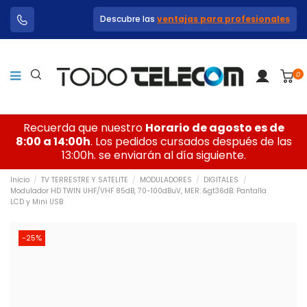
Descubre las
ventajas para profesionales
0
Recuerda que nuestro
Horario de agosto es de
8:00 a 14:00h
. Los pedidos cursados después de las
13:00h. se enviarán al día siguiente.
Inicio
TV TERRESTRE Y SATELITE
MODULADORES
DIGITALES
Modulador HD TWIN UHF/VHF 85dB, 70-100dBuV, MER: &gt36dB. Pantalla
LCD y Mini USB
-25%