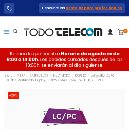
Descubre las
ventajas para profesionales
0
Recuerda que nuestro
Horario de agosto es de
8:00 a 14:00h
. Los pedidos cursados después de las
13:00h. se enviarán al día siguiente.
Inicio
FIBRA
LATIGUILLOS
MULTIMODO
DUPLEX
Latiguillo LC/PC
- LC/PC, Multimodo, Duplex, 50/125, OM4, 1.9mm, LSZH-FR, 200Mts
-25%