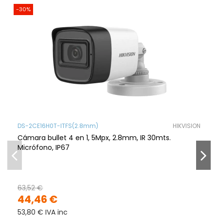
-30%
DS-2CE16H0T-ITFS(2.8mm)
HIKVISION
Cámara bullet 4 en 1, 5Mpx, 2.8mm, IR 30mts.
Micrófono, IP67
63,52 €
44,46 €
53,80 € IVA inc