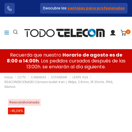
Descubre las
ventajas para profesionales
0
Recuerda que nuestro
Horario de agosto es de
8:00 a 14:00h
. Los pedidos cursados después de las
13:00h. se enviarán al día siguiente.
Inicio
CCTV
CAMARAS
ESTANDAR
LENTE FIJA
REACONDICIONADO Cámara bullet 4 en 1, 8Mpx, 2.8mm, IR 30mts. IP66,
blanca.
Reacondicionado
-45,08%