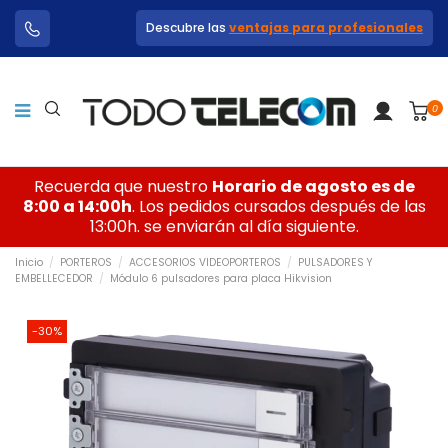
Descubre las
ventajas para profesionales
0
Recuerda que nuestro
Horario de agosto es de
8:00 a 14:00h
. Los pedidos cursados después de las
13:00h. se enviarán al día siguiente.
Inicio
PORTEROS
ACCESORIOS VIDEOPORTEROS
PULSADORES Y
EMBELLECEDOR
Módulo 6 pulsadores para placa Hikvision
-30%