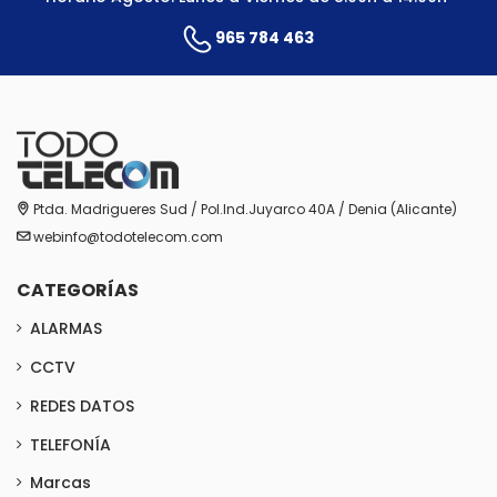
965 784 463
Ptda. Madrigueres Sud / Pol.Ind.Juyarco 40A / Denia (Alicante)
webinfo@todotelecom.com
CATEGORÍAS
ALARMAS
CCTV
REDES DATOS
TELEFONÍA
Marcas