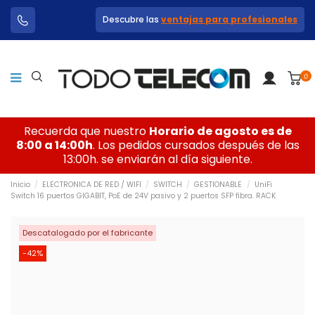
Descubre las
ventajas para profesionales
0
Recuerda que nuestro
Horario de agosto es de
8:00 a 14:00h
. Los pedidos cursados después de las
13:00h. se enviarán al día siguiente.
Inicio
ELECTRONICA DE RED / WIFI
SWITCH
GESTIONABLE
UniFi
Switch 16 puertos GIGABIT, PoE de 24V pasivo y 2 puertos SFP fibra. RACK
Descatalogado por el fabricante
-42%