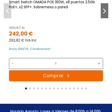
Smart Switch OMADA POE 160W, x8 puertos 2.5Gb
PoE+, x2 SFP+. Sobremesa o pared
366,67 €
242,00 €
292,82 € IVA inc
Envío GRATIS. Condiciones*
-
+
Comprar
Horario Agosto: Lunes a Viernes de 8:00h a 14:00h