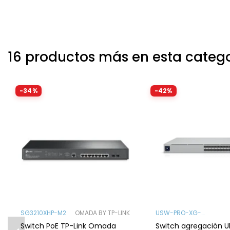
16 productos más en esta categ
-34%
-42%
SG3210XHP-M2
OMADA BY TP-LINK
USW-PRO-XG-
AGGREGATION
Switch PoE TP-Link Omada
Switch agregación Ub