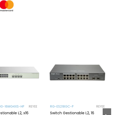
00-16MG4XS-HP
REYEE
RG-ES218GC-P
REYEE
stionable L2, x16
Switch Gestionable L2, 16