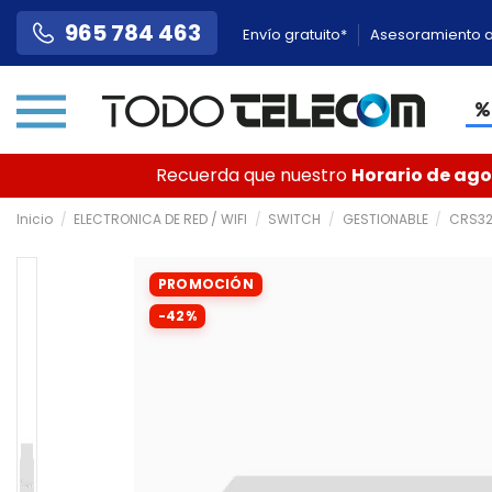
965 784 463
Envío gratuito*
Asesoramiento a
Recuerda que nuestro
Horario de agos
Inicio
ELECTRONICA DE RED / WIFI
SWITCH
GESTIONABLE
CRS32
PROMOCIÓN
-42%