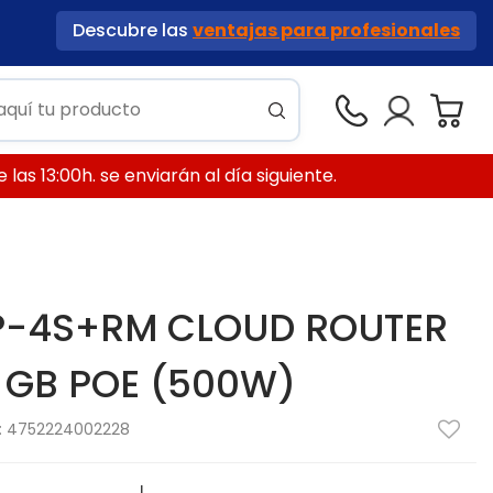
Descubre las
ventajas para profesionales
las 13:00h. se enviarán al día siguiente.
P-4S+RM CLOUD ROUTER
 GB POE (500W)
:
4752224002228