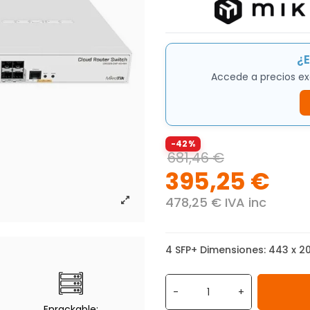
¿E
Accede a precios ex
-42%
681,46 €
395,25 €
478,25 € IVA inc
4 SFP+ Dimensiones: 443 x 2
-
+
Enrackable: