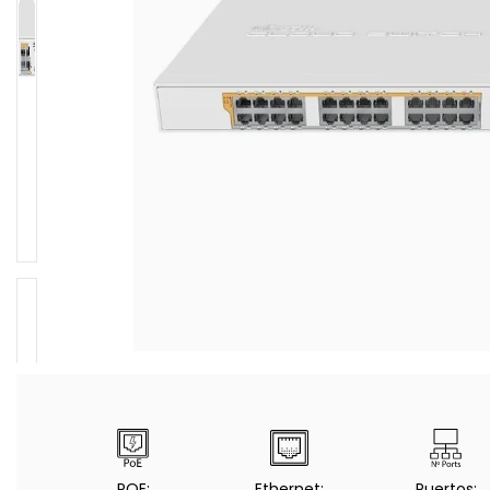
POE:
Ethernet:
Puertos: