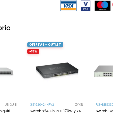
oría
OFERTAS - OUTLET
-15%
UBIQUITI
GS1920-24HPV2
ZYXEL
RG-NBS33
iquiti
Switch x24 Gb POE 170W y x4
Switch Ge