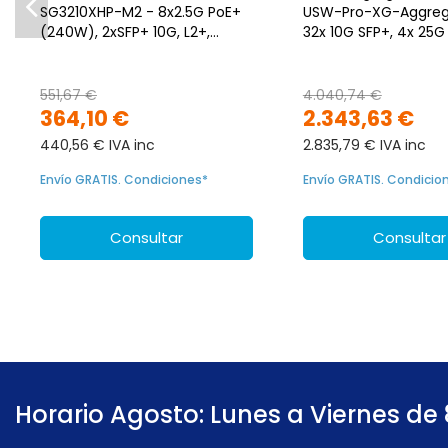
SG3210XHP-M2 - 8x2.5G PoE+
USW-Pro-XG-Aggreg
(240W), 2xSFP+ 10G, L2+,
32x 10G SFP+, 4x 25G
Omada SDN, rack 19"
Layer 3
551,67 €
4.040,74 €
364,10 €
2.343,63 €
440,56 € IVA inc
2.835,79 € IVA inc
Envío GRATIS. Condiciones*
Envío GRATIS. Condicio
Consultar
Consultar
Horario Agosto: Lunes a Viernes de 