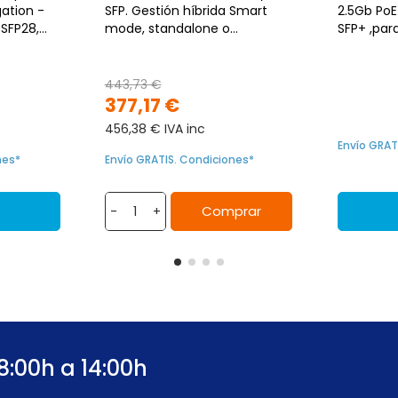
ation -
SFP. Gestión híbrida Smart
2.5Gb PoE
 SFP28,
mode, standalone o
SFP+ ,para
NebulaFlex Cloud. Para
escritorio/rack
443,73 €
377,17 €
456,38 € IVA inc
Envío GRAT
nes*
Envío GRATIS. Condiciones*
Comprar
-
+
8:00h a 14:00h