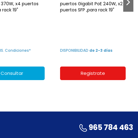
 370W, x4 puertos
puertos Gigabit PoE 240W, x2
 rack 19"
puertos SFP ,para rack 19"
IS. Condiciones*
DISPONIBILIDAD
de 2-3 días
Consultar
Registrate
965 784 463