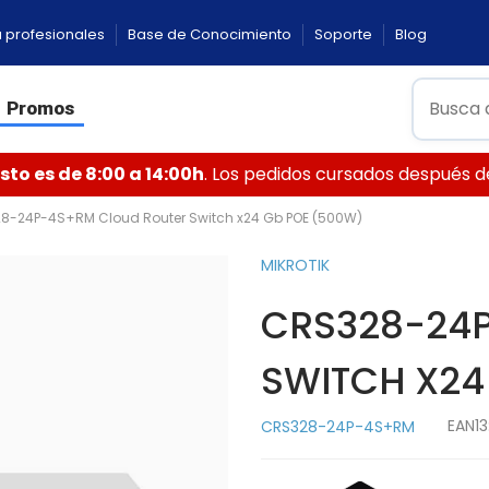
 profesionales
Base de Conocimiento
Soporte
Blog
Promos
to es de 8:00 a 14:00h
. Los pedidos cursados después de 
8-24P-4S+RM Cloud Router Switch x24 Gb POE (500W)
MIKROTIK
CRS328-24
SWITCH X24
EAN13
CRS328-24P-4S+RM