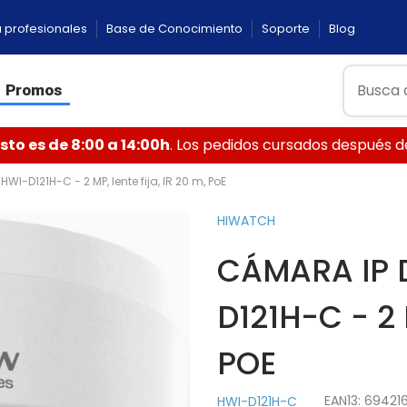
 profesionales
Base de Conocimiento
Soporte
Blog
Promos
to es de 8:00 a 14:00h
. Los pedidos cursados después de 
-D121H-C - 2 MP, lente fija, IR 20 m, PoE
HIWATCH
CÁMARA IP
D121H-C - 2 
POE
EAN13:
69421
HWI-D121H-C