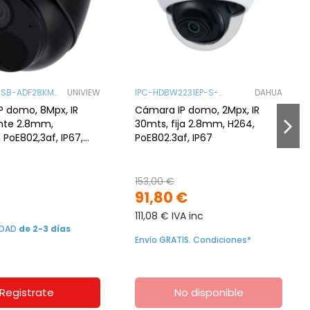
8SB-ADF28KM-
UNIVIEW
IPC-HDBW2231EP-S-
DAHUA
0280B-S2
P domo, 8Mpx, IR
Cámara IP domo, 2Mpx, IR
ente 2.8mm,
30mts, fija 2.8mm, H264,
 PoE802,3af, IP67,
PoE802.3af, IP67
terrence. Negra
153,00 €
91,80 €
111,08 € IVA inc
LIDAD
de 2-3 días
Envío GRATIS. Condiciones*
Registrate
No disponible