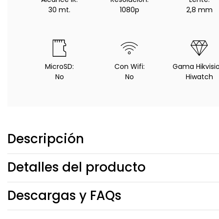
30 mt.
1080p
2,8 mm
MicroSD:
Con Wifi:
Gama Hikvisio
No
No
Hiwatch
Descripción
Detalles del producto
Descargas y FAQs