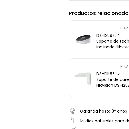
Productos relacionado
HIKV
DS-1259ZJ >
Soporte de tec
inclinado Hikvisi
DS-1259ZJ -
Aleación alumini
extensión 200 
HIKV
carga 4.5 kg,
DS-1258ZJ >
interior/exterior,
Soporte de par
compatib
Hikvision DS-125
- Aleación alum
y acero, carga 1
kg, interior/exter
HIKV
compatible do
Garantía hasta 3* años
DS-1250ZJ >
fijos
Carcasa protec
14 días naturales para d
Hikvision DS-125