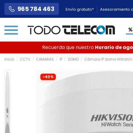
965 784 463
Envío gratuito*
Asesoramiento a
Recuerda que nuestro
Horario de agos
Inicio
CCTV
CAMARAS
IP
DOMO
Cámara IP domo HiWatch HWI
-40%