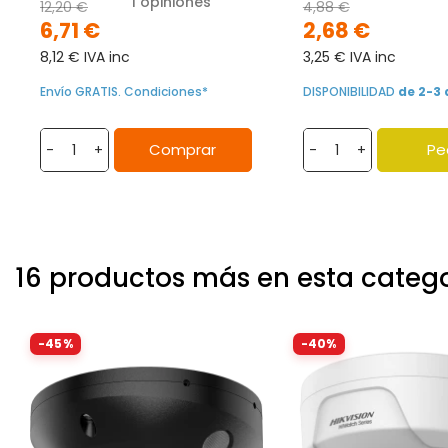
1
opiniones
12,20 €
4,88 €
6,71 €
2,68 €
8,12 € IVA inc
3,25 € IVA inc
Envío GRATIS. Condiciones*
DISPONIBILIDAD
de 2-3 
Comprar
Pe
-
+
-
+
16 productos más en esta categ
-45%
-40%