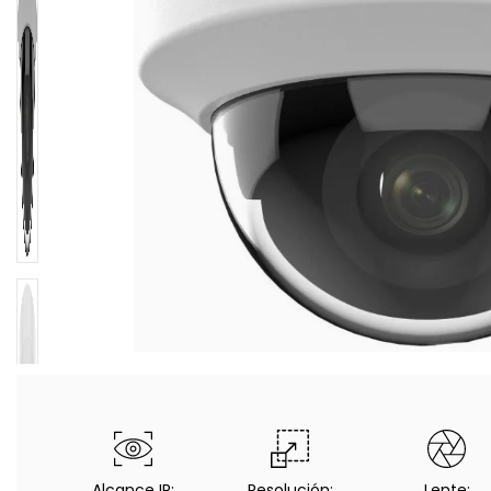
Alcance IR:
Resolución:
Lente: