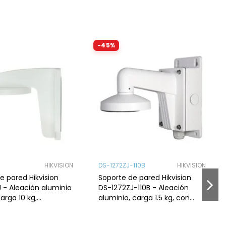
n,
-45%
HIKVISION
DS-1272ZJ-110B
HIKVISION
e pared Hikvision
Soporte de pared Hikvision
 - Aleación aluminio
DS-1272ZJ-110B - Aleación
arga 10 kg,
aluminio, carga 1.5 kg, con
exterior, compatible
caja de conexión,
os
interior/exterior, compatibl