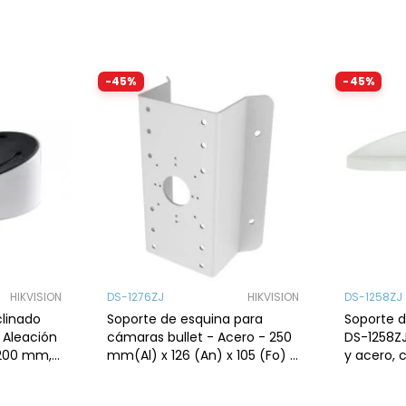
caja de conexió
interior/exterior,
compatibl
-45%
-45%
HIKVISION
DS-1276ZJ
HIKVISION
DS-1258ZJ
clinado
Soporte de esquina para
Soporte d
- Aleación
cámaras bullet - Acero - 250
DS-1258ZJ
 200 mm,
mm(Al) x 126 (An) x 105 (Fo) -
y acero, c
/exterior,
2280 g
interior/
domos fij