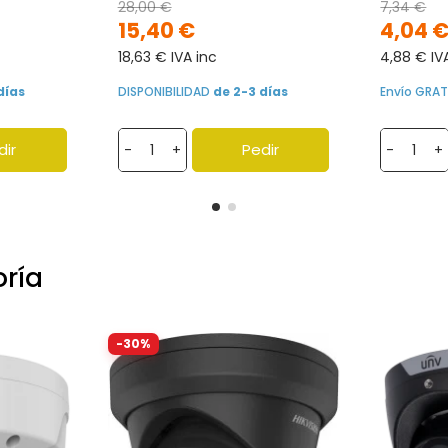
28,00 €
7,34 €
15,40 €
4,04 
18,63 € IVA inc
4,88 € IV
días
DISPONIBILIDAD
de 2-3 días
Envío GRAT
dir
Pedir
-
+
-
+
oría
-30%