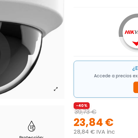
¿E
Accede a precios ex
-40%
39,73 €
23,84 €
28,84 € IVA inc
Protección: