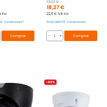
33,22 €
€
18,27 €
A inc
22,11 € IVA inc
IS. Condiciones*
Envío GRATIS. Condiciones*
Comprar
Comprar
-
+
-40%