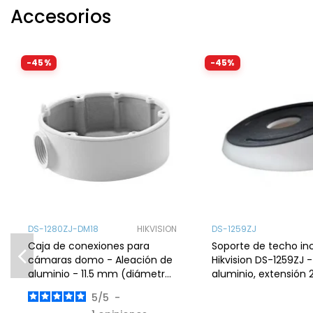
Accesorios
-45%
-45%
DS-1280ZJ-DM18
HIKVISION
DS-1259ZJ
Caja de conexiones para
Soporte de techo in
cámaras domo - Aleación de
Hikvision DS-1259ZJ 
aluminio - 11.5 mm (diámetro
aluminio, extensión
base)
carga 4.5 kg, interior
5
/
5
-
compatib