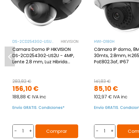
DS-2CD2543G2-LISU
HIKVISION
HWI-D180H
(Black)
Camara Domo IP HIKVISION
Cámara IP domo, 8MP
DS-2CD2543G2-LIS2U - 4MP,
30mts, 2.8mm, H.265
Lente 2.8 mm, Luz Hibrida
PoE802.3af, IP67
30m, AcuSense, Audio Array,
IK08
283,82 €
141,83 €
156,10 €
85,10 €
188,88 € IVA inc
102,97 € IVA inc
Envío GRATIS. Condiciones*
Envío GRATIS. Condicio
Comprar
Com
-
+
-
+