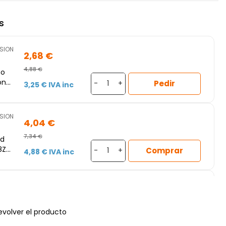
s
ISION
2,68 €
4,88 €
ho
on
Pedir
-
+
3,25 € IVA inc
o,
mm,
ISION
4,04 €
7,34 €
ed
8ZJ
Comprar
-
+
4,88 € IVA inc
inio
0
ior,
ISION
5,23 €
mos
9,50 €
tora
evolver el producto
0ZJ
Pedir
-
+
6,32 € IVA inc