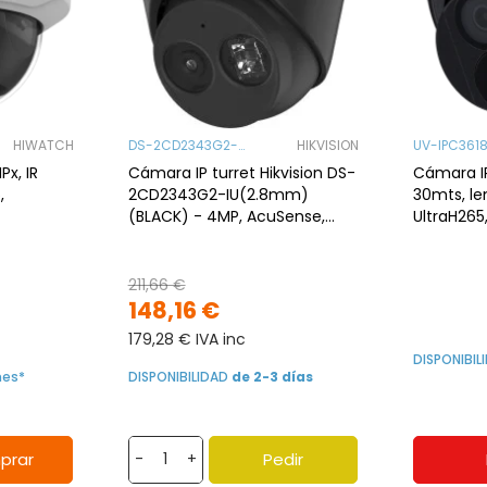
HIWATCH
DS-2CD2343G2-
HIKVISION
UV-IPC361
IU(2.8mm)(BL
I0-B
x, IR
Cámara IP turret Hikvision DS-
Cámara I
,
2CD2343G2-IU(2.8mm)
30mts, l
(BLACK) - 4MP, AcuSense,
UltraH265,
micrófono, IR 30m, H.265+,
Active De
PoE, IP67
211,66 €
148,16 €
179,28 € IVA inc
DISPONIBI
nes*
DISPONIBILIDAD
de 2-3 días
prar
Pedir
-
+