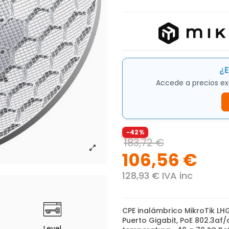
¿E
Accede a precios ex
-42%
183,72 €
106,56 €
128,93 € IVA inc
CPE inalámbrico MikroTik LH
Puerto Gigabit, PoE 802.3af
Level