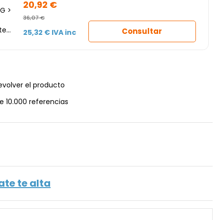
20,92 €
G >
36,07 €
te
Consultar
25,32 € IVA inc
ie
evolver el producto
e 10.000 referencias
ate te alta