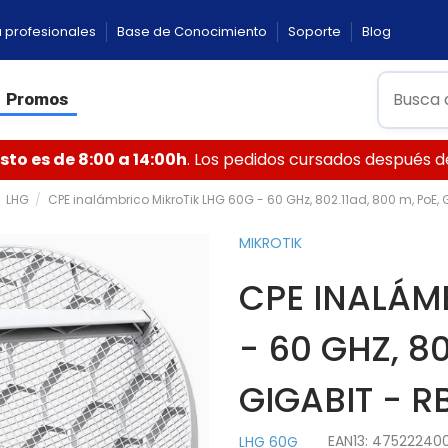
 profesionales
Base de Conocimiento
Soporte
Blog
Promos
to es de 8:00 a 14:00h
. Los pedidos cursados después de 
LHG
CPE inalámbrico MikroTik LHG 60G - 60 GHz, 802.11ad, 800 m, PoE
MIKROTIK
CPE INALÁM
- 60 GHZ, 80
GIGABIT - 
EAN13:
47522240
LHG 60G