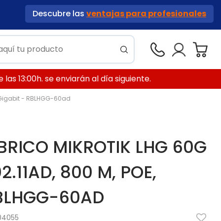
Descubre las
ventajas para profesionales
las 13:00h. se enviarán al día siguiente.
, Gigabit - RBLHGG-60ad
BRICO MIKROTIK LHG 60G
2.11AD, 800 M, POE,
RBLHGG-60AD
04055