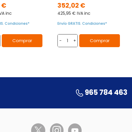
 €
352,02 €
VA inc
425,95 € IVA inc
IS. Condiciones*
Envío GRATIS. Condiciones*
Comprar
Comprar
-
+
965 784 463