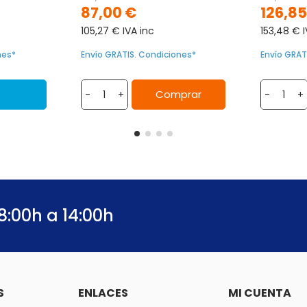
87,00 €
126,85
105,27 € IVA inc
153,48 € I
nes*
Envío GRATIS. Condiciones*
Envío GRAT
Comprar
-
+
-
+
8:00h a 14:00h
S
ENLACES
MI CUENTA