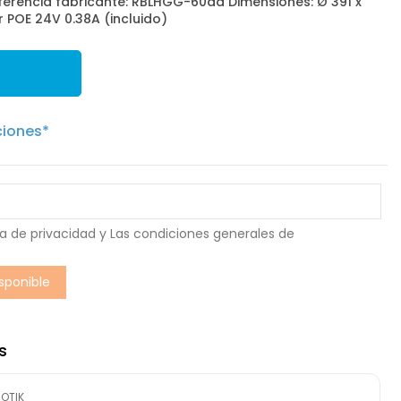
ferencia fabricante: RBLHGG-60ad Dimensiones: Ø 391 x
POE 24V 0.38A (incluido)
ciones*
ca de privacidad
y Las
condiciones generales de
s
OTIK