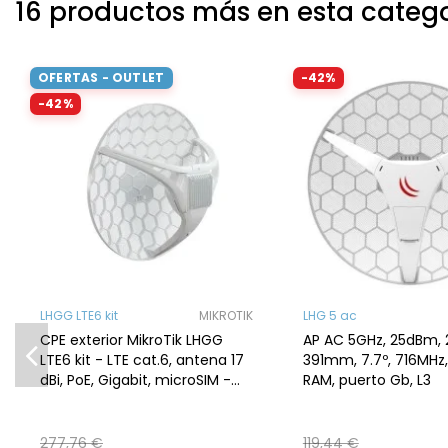
16 productos más en esta categ
OFERTAS - OUTLET
-42%
-42%
LHGG LTE6 kit
MIKROTIK
LHG 5 ac
CPE exterior MikroTik LHGG
AP AC 5GHz, 25dBm, 
LTE6 kit - LTE cat.6, antena 17
391mm, 7.7º, 716MHz
dBi, PoE, Gigabit, microSIM -
RAM, puerto Gb, L3
LHGGR&FG621-EA
277,76 €
119,44 €