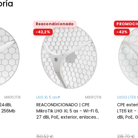
oría
Reacondicionado
PROMOCI
-42,2%
-42%
MIKROTIK
LHG XL 5 ax#
MIKROTIK
LHGG LTE6 
24dBi,
REACONDICIONADO | CPE
CPE exter
, 256Mb
MikroTik LHG XL 5 ax - Wi-Fi 6,
LTE6 kit -
27 dBi, PoE, exterior, enlaces
dBi, PoE, 
hasta 30km. LHG-5axD-XL
LHGGR&F
150,52 €
218,70 €