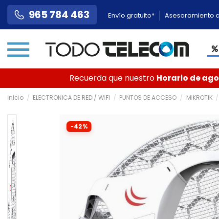
965 784 463
Envío gratuito*
Asesoramiento a
Recuerda que nuestro
Horario de agos
Inicio
ELECTRONICA DE RED / WIFI
PUNTOS DE ACCESO
MIKROTIK
-42%