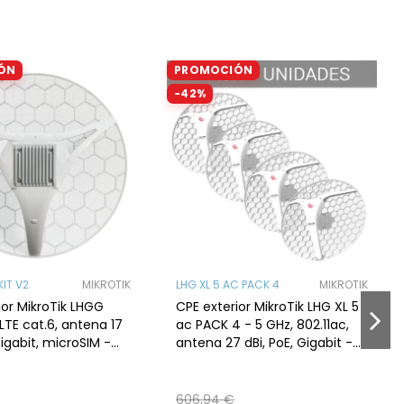
ÓN
PROMOCIÓN
-42%
KIT V2
MIKROTIK
LHG XL 5 AC PACK 4
MIKROTIK
ior MikroTik LHGG
CPE exterior MikroTik LHG XL 5
 LTE cat.6, antena 17
ac PACK 4 - 5 GHz, 802.11ac,
Gigabit, microSIM -
antena 27 dBi, PoE, Gigabit -
G621-EA
RBLHGG-5acD-XL
606,94 €