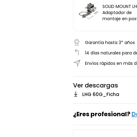
SOLID MOUNT LH
Adaptador de
montaje en pos
para Mikrotik ser
LHG
Garantía hasta 3* años
14 días naturales para d
Envíos rápidos en más d
Ver descargas
LHG 60G_Ficha
¿Eres profesional?
D