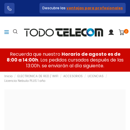
Descubre las
ventajas para profesionales
0
Recuerda que nuestro
Horario de agosto es de
8:00 a 14:00h
. Los pedidos cursados después de las
13:00h. se enviarán al día siguiente.
Inicio
ELECTRONICA DE RED / WIFI
ACCESORIOS
LICENCIAS
Licencia Nebula PLUS 1 año