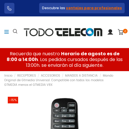
Descubre las
ventajas para profesionales
0
Recuerda que nuestro
Horario de agosto es de
8:00 a 14:00h
. Los pedidos cursados después de las
13:00h. se enviarán al día siguiente.
Inicio
RECEPTORES
ACCESORIOS
MANDOS A DISTANCIA
Mando
Original de Gtmedia Universal. Compatible con todos los modelos
GTMEDIA menos el GTMEDIA V8X
-15%