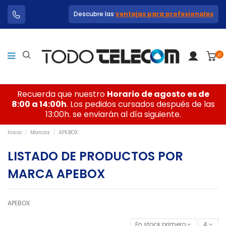
Descubre las
ventajas para profesionales
0
Recuerda que nuestro
Horario de agosto es de
8:00 a 14:00h
. Los pedidos cursados después de las
13:00h. se enviarán al día siguiente.
Inicio
Marcas
APEBOX
LISTADO DE PRODUCTOS POR
MARCA APEBOX
APEBOX
En stock primero
4