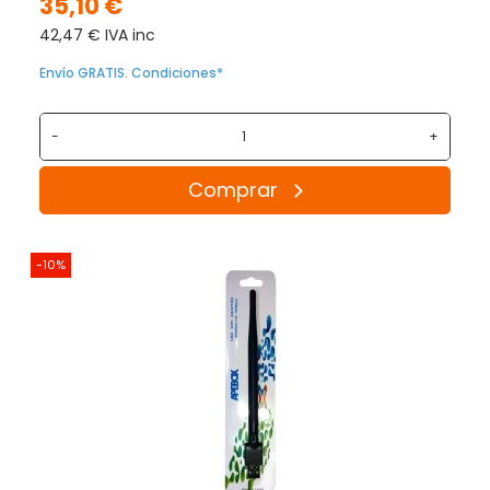
35,10 €
42,47 € IVA inc
Envío GRATIS. Condiciones*
-
+
Comprar
-10%