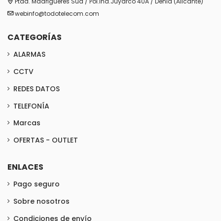
Ptda. Madrigueres Sud / Pol.Ind.Juyarco 40A / Denia (Alicante)
webinfo@todotelecom.com
CATEGORÍAS
ALARMAS
CCTV
REDES DATOS
TELEFONÍA
Marcas
OFERTAS - OUTLET
ENLACES
Pago seguro
Sobre nosotros
Condiciones de envío