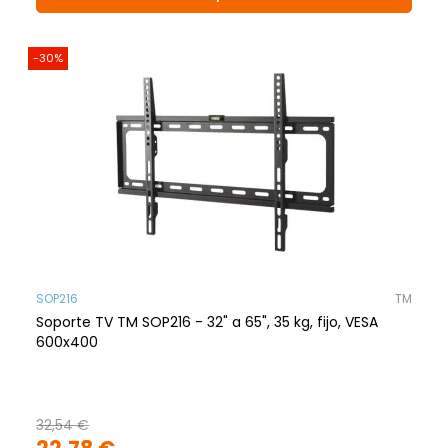
-30%
SOP216
TM
Soporte TV TM SOP216 - 32" a 65", 35 kg, fijo, VESA
600x400
32,54 €