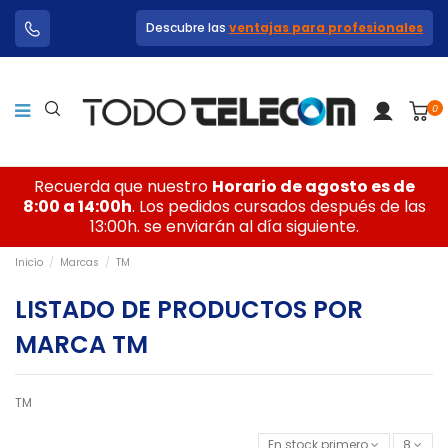
Descubre las
ventajas para profesionales
0
Recuerda que nuestro
Horario de agosto es de
8:00 a 14:00h
. Los pedidos cursados después de las
13:00h. se enviarán al día siguiente.
Inicio
Marcas
TM
LISTADO DE PRODUCTOS POR
MARCA TM
TM
En stock primero
8