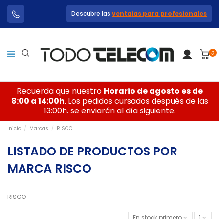
Descubre las
ventajas para profesionales
0
Recuerda que nuestro
Horario de agosto es de
8:00 a 14:00h
. Los pedidos cursados después de las
13:00h. se enviarán al día siguiente.
Inicio
Marcas
RISCO
LISTADO DE PRODUCTOS POR
MARCA RISCO
RISCO
En stock primero
1