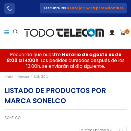
Descubre las
ventajas para profesionales
0
Recuerda que nuestro
Horario de agosto es de
8:00 a 14:00h
. Los pedidos cursados después de las
13:00h. se enviarán al día siguiente.
Inicio
Marcas
SONELCO
LISTADO DE PRODUCTOS POR
MARCA SONELCO
SONELCO
En stock primero
1