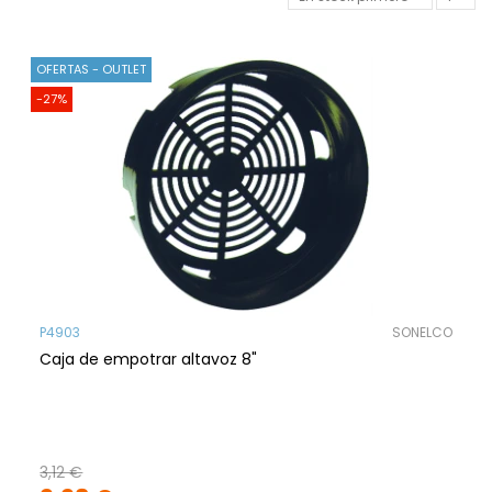
OFERTAS - OUTLET
-27%
P4903
SONELCO
Caja de empotrar altavoz 8"
3,12 €