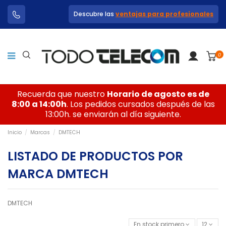
Descubre las
ventajas para profesionales
0
Recuerda que nuestro
Horario de agosto es de
8:00 a 14:00h
. Los pedidos cursados después de las
13:00h. se enviarán al día siguiente.
Inicio
Marcas
DMTECH
LISTADO DE PRODUCTOS POR
MARCA DMTECH
DMTECH
En stock primero
12