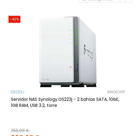
-42%
DS223J
SINOLOGY
Servidor NAS Synology DS223j - 2 bahías SATA, 1GbE,
1GB RAM, USB 3.2, torre
355,09 €