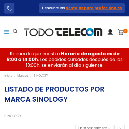
Descubre las
ventajas para profesionales
0
Recuerda que nuestro
Horario de agosto es de
8:00 a 14:00h
. Los pedidos cursados después de las
13:00h. se enviarán al día siguiente.
Inicio
Marcas
SINOLOGY
LISTADO DE PRODUCTOS POR
MARCA SINOLOGY
SINOLOGY
En stock primero
1