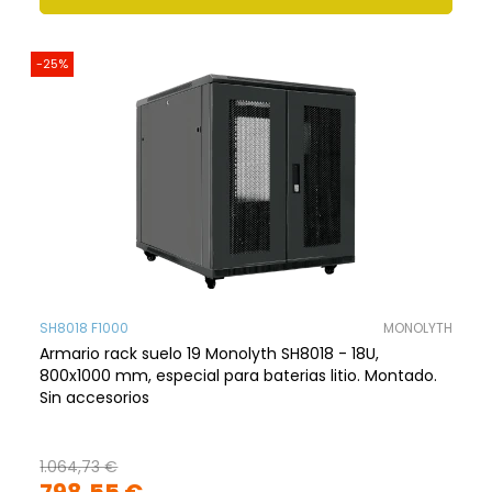
-25%
SH8018 F1000
MONOLYTH
Armario rack suelo 19 Monolyth SH8018 - 18U,
800x1000 mm, especial para baterias litio. Montado.
Sin accesorios
1.064,73 €