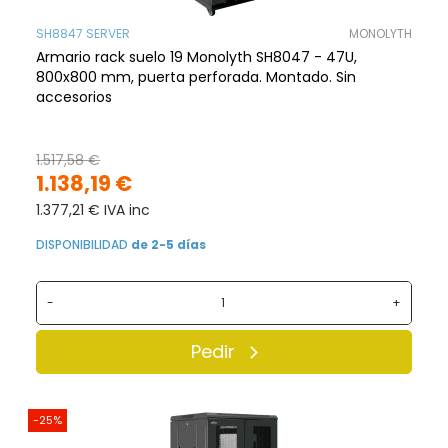
SH8847 SERVER
MONOLYTH
Armario rack suelo 19 Monolyth SH8047 - 47U,
800x800 mm, puerta perforada. Montado. Sin
accesorios
1.517,58 €
1.138,19 €
1.377,21 € IVA inc
DISPONIBILIDAD
de 2-5 días
-
+
Pedir
-25%