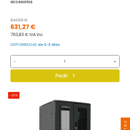
accesorios
841,69 €
631,27 €
763,83 € IVA inc
DISPONIBILIDAD
de 2-3 días
-
+
Pedir
-25%
FILTRO