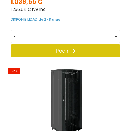
1.038,55 €
1.256,64 € IVA inc
DISPONIBILIDAD
de 2-3 días
-
+
Pedir
-25%