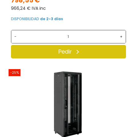
798,55 €
966,24 € IVA inc
DISPONIBILIDAD
de 2-3 días
-
+
Pedir
-25%