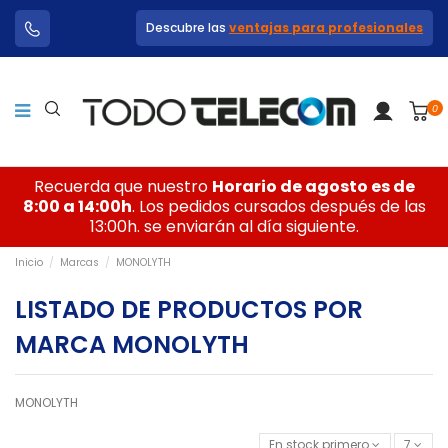
Descubre las
ventajas para profesionales
0
Recuerda que nuestro
Horario de agosto es de
8:00 a 14:00h
. Los pedidos cursados después de las
13:00h. se enviarán al día siguiente.
Inicio
Marcas
MONOLYTH
LISTADO DE PRODUCTOS POR
MARCA MONOLYTH
MONOLYTH
En stock primero
7