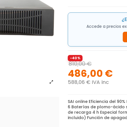
¿E
Accede a precios ex
-40%
810,00 €
486,00 €
588,06 € IVA inc
SAI online Eficiencia del 9
6 Baterías de plomo-ácido s
de recarga 4 h Especial for
incluido) Función de apaga