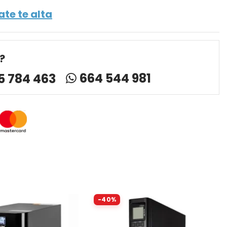
ate te alta
?
664 544 981
5 784 463
-40%