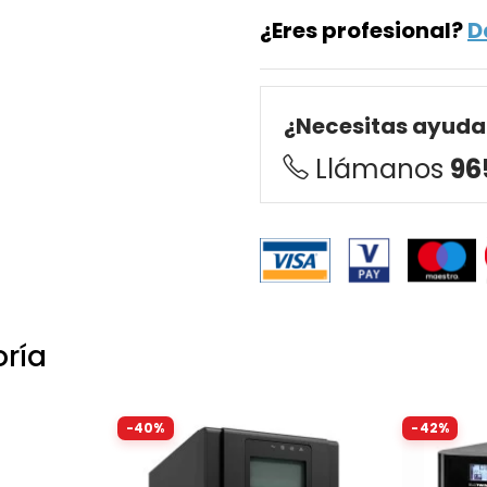
¿Eres profesional?
D
¿Necesitas ayuda
Llámanos
96
oría
-40%
-42%