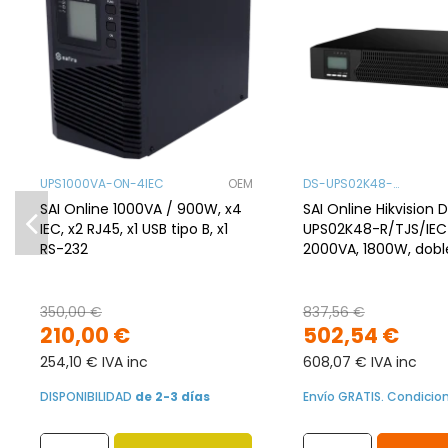
UPS1000VA-ON-4IEC
OEM
DS-UPS02K48-
R/TJS/IEC
SAI Online 1000VA / 900W, x4
SAI Online Hikvision 
IEC, x2 RJ45, x1 USB tipo B, x1
UPS02K48-R/TJS/IEC
RS-232
2000VA, 1800W, dobl
conversión, 8x IEC
350,00 €
837,56 €
210,00 €
502,54 €
254,10 € IVA inc
608,07 € IVA inc
DISPONIBILIDAD
de 2-3 días
Envío GRATIS. Condicio