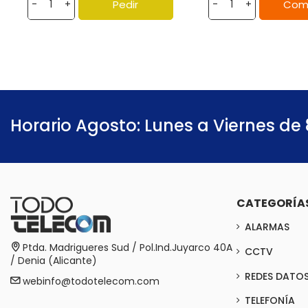
Pedir
Com
-
+
-
+
Horario Agosto: Lunes a Viernes de 
CATEGORÍA
ALARMAS
Ptda. Madrigueres Sud / Pol.Ind.Juyarco 40A
CCTV
/ Denia (Alicante)
REDES DATO
webinfo@todotelecom.com
TELEFONÍA