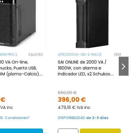
WIN PRO 2
SALICRU
UPS2000VA-ON-2-RACK
OEM
00 VA On-line,
SAI ONLINE de 2000 VA /
ucko, Puerto USB,
1800W, con alarma e
AGM (plomo-Calcio).
indicador LED, x2 Schukos.
Torre
Formato torre o rack
660,00 €
 €
396,00 €
IVA inc
479,16 € IVA inc
IS. Condiciones*
DISPONIBILIDAD
de 2-3 días