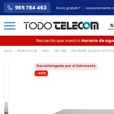
965 784 463
Envío gratuito*
Asesoramiento a
Recuerda que nuestro
Horario de agos
Inicio
REDES DATOS
SAIS
ON- LINE
SAI ONLINE de 3000 VA / 27
Descatalogado por el fabricante
-40%