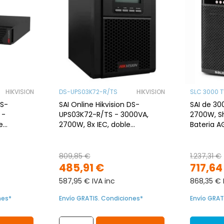
HIKVISION
DS-UPS03K72-R/TS
HIKVISION
SLC 3000 T
DS-
SAI Online Hikvision DS-
SAI de 30
 -
UPS03K72-R/TS - 3000VA,
2700W, Sh
e
2700W, 8x IEC, doble
Bateria 
conversión
Formato 
809,85 €
1.237,31 €
485,91 €
717,64
587,95 € IVA inc
868,35 € 
nes*
Envío GRATIS. Condiciones*
Envío GRAT