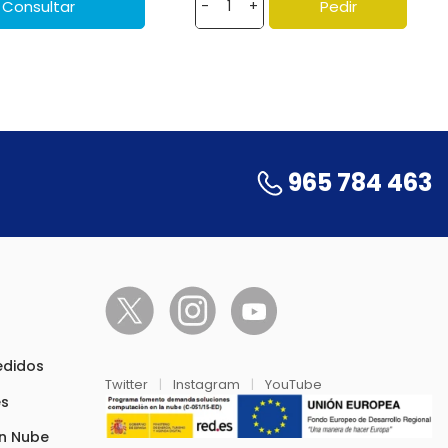
Consultar
Pedir
-
+
965 784 463
pedidos
Twitter
|
Instagram
|
YouTube
es
en Nube