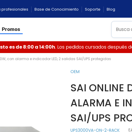
 profesionales
Base de Conocimiento
Soporte
Blog
Promos
to es de 8:00 a 14:00h
. Los pedidos cursados después de 
00W, con alarma e indicador LED, 2 salidas SAI/UPS protegidas
OEM
SAI ONLINE 
ALARMA E IN
SAI/UPS PR
E
UPS3000VA-ON-2-RACK