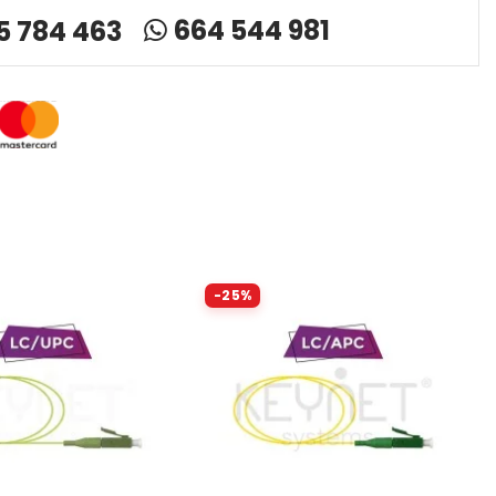
664 544 981
5 784 463
-25%