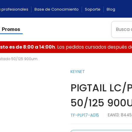
 profesionales
Base de Conocimiento
Soporte
Blog
Promos
to es de 8:00 a 14:00h
. Los pedidos cursados después de 
ustado 50/125 900um.
KEYNET
PIGTAIL LC
50/125 900
EAN13:
8445
TF-PLP17-A015