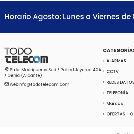
Horario Agosto: Lunes a Viernes de 
CATEGORÍA
ALARMAS
Ptda. Madrigueres Sud / Pol.Ind.Juyarco 40A
CCTV
/ Denia (Alicante)
REDES DATO
webinfo@todotelecom.com
TELEFONÍA
Marcas
OFERTAS - O