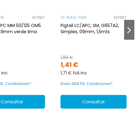
015
KEYNET
TF-PLA12-Y015
KEYNET
C/PC MM 50/125 OM5
Pigtail LC/APC, SM, G657A2,
0,9mm verde lima
Simplex, 09mm, 1,5mts
1,88 €
1,41 €
 inc
1,71 € IVA inc
IS. Condiciones*
Envío GRATIS. Condiciones*
Consultar
Consultar