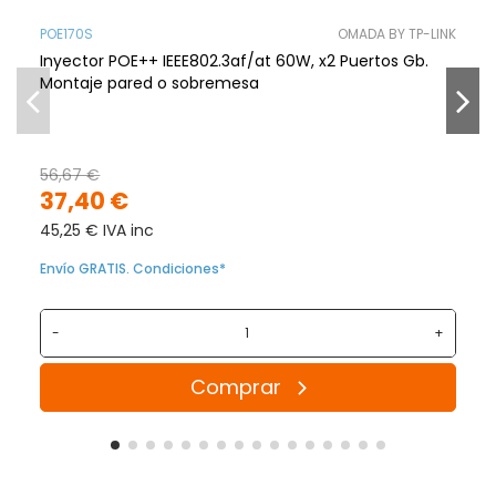
POE170S
OMADA BY TP-LINK
Inyector POE++ IEEE802.3af/at 60W, x2 Puertos Gb.
Montaje pared o sobremesa
56,67 €
37,40 €
45,25 € IVA inc
Envío GRATIS. Condiciones*
-
+
Comprar