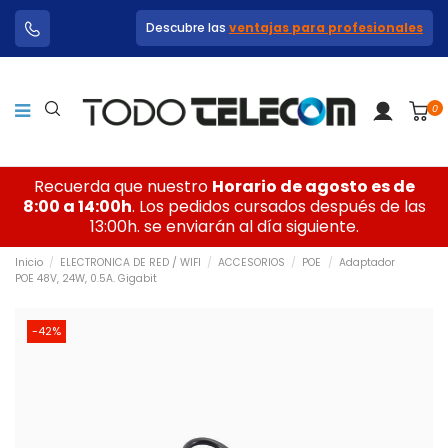
Descubre las
ventajas para profesionales
0
Recuerda que nuestro
Horario de agosto es de
8:00 a 14:00h
. Los pedidos cursados después de las
13:00h. se enviarán al día siguiente.
Inicio
ELECTRONICA DE RED / WIFI
ACCESORIOS
POE
Adaptador
POE 48V, 24W, 0.5A. Gigabit
-42%