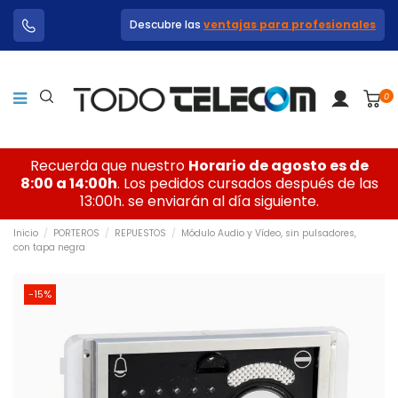
Descubre las
ventajas para profesionales
0
Recuerda que nuestro
Horario de agosto es de
8:00 a 14:00h
. Los pedidos cursados después de las
13:00h. se enviarán al día siguiente.
Inicio
PORTEROS
REPUESTOS
Módulo Audio y Vídeo, sin pulsadores,
con tapa negra
-15%