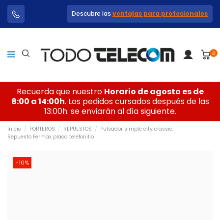
Descubre las
ventajas para profesionales
0
Recuerda que nuestro
Horario de agosto es de
8:00 a 14:00h
. Los pedidos cursados después de las
13:00h. se enviarán al día siguiente.
Inicio
PORTEROS
REPUESTOS
Pulsador simple city classic.
Repuesto Fermax placa telefonillo
-10%