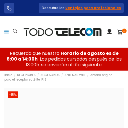
Descubre las
ventajas para profesionales
0
Recuerda que nuestro
Horario de agosto es de
8:00 a 14:00h
. Los pedidos cursados después de las
13:00h. se enviarán al día siguiente.
Inicio
RECEPTORES
ACCESORIOS
ANTENAS WIFI
Antena original
para el receptor satélite IRIS
-15%