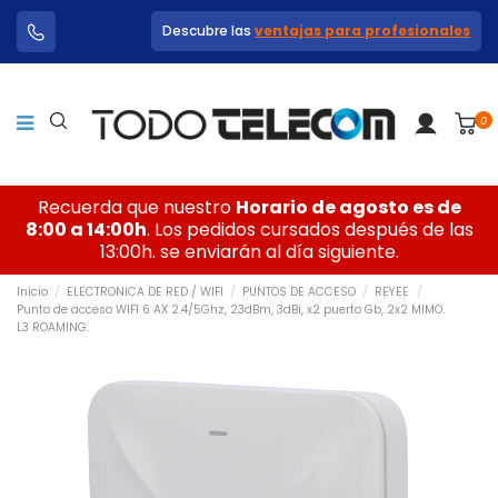
Descubre las
ventajas para profesionales
0
Recuerda que nuestro
Horario de agosto es de
8:00 a 14:00h
. Los pedidos cursados después de las
13:00h. se enviarán al día siguiente.
Inicio
ELECTRONICA DE RED / WIFI
PUNTOS DE ACCESO
REYEE
Punto de acceso WIFI 6 AX 2.4/5Ghz, 23dBm, 3dBi, x2 puerto Gb, 2x2 MIMO.
L3 ROAMING.