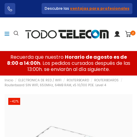
Descubre las
ventajas para profesionales
0
Recuerda que nuestro
Horario de agosto es de
8:00 a 14:00h
. Los pedidos cursados después de las
13:00h. se enviarán al día siguiente.
Inicio
ELECTRONICA DE RED / WIFI
ROUTERBOARD
ROUTERBOARDS
Routerboard SIN WIFI, 650MHz, 64MB RAM, x5 10/100 POE. Level 4
-42%