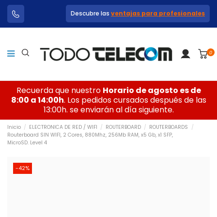
Descubre las
ventajas para profesionales
0
Recuerda que nuestro
Horario de agosto es de
8:00 a 14:00h
. Los pedidos cursados después de las
13:00h. se enviarán al día siguiente.
Inicio
ELECTRONICA DE RED / WIFI
ROUTERBOARD
ROUTERBOARDS
Routerboard SIN WIFI, 2 Cores, 880Mhz, 256Mb RAM, x5 Gb, x1 SFP,
MicroSD. Level 4
-42%