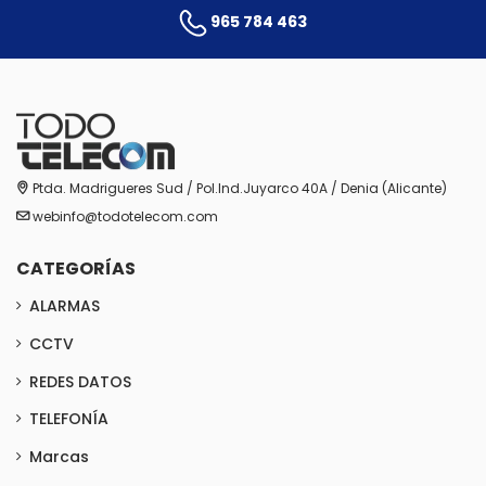
965 784 463
Ptda. Madrigueres Sud / Pol.Ind.Juyarco 40A / Denia (Alicante)
webinfo@todotelecom.com
CATEGORÍAS
ALARMAS
CCTV
REDES DATOS
TELEFONÍA
Marcas