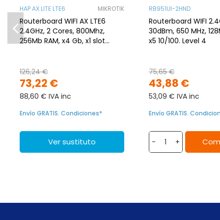
HAP AX LITE LTE6
MIKROTIK
RB951UI-2HND
Routerboard WIFI AX LTE6
Routerboard WIFI 2.4
2.4GHz, 2 Cores, 800Mhz,
30dBm, 650 MHz, 128
256Mb RAM, x4 Gb, x1 slot
x5 10/100. Level 4
microsim, RouterOS, Level 4
126,24 €
75,65 €
73,22 €
43,88 €
88,60 € IVA inc
53,09 € IVA inc
Envío GRATIS. Condiciones*
Envío GRATIS. Condicio
Ver sustituto
Com
-
+