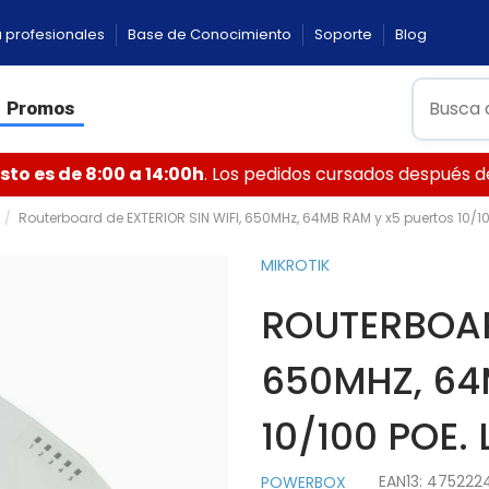
 profesionales
Base de Conocimiento
Soporte
Blog
Promos
to es de 8:00 a 14:00h
. Los pedidos cursados después de 
Routerboard de EXTERIOR SIN WIFI, 650MHz, 64MB RAM y x5 puertos 10/100
MIKROTIK
ROUTERBOARD
650MHZ, 64
10/100 POE. 
EAN13:
475222
POWERBOX