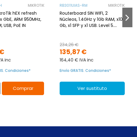
H
MIKROTIK
RB3011UIAS-RM
MIKROTIK
kroTik hEX refresh
Routerboard SIN WIFI, 2
5x GbE, ARM 950MHz,
Núcleos, 1.4GHz y 1Gb RAM, x10
, USB, PoE IN
Gb, x1 SFP y x1 USB. Level 5.
Para Rack
234,26 €
 €
135,87 €
VA inc
164,40 € IVA inc
IS. Condiciones*
Envío GRATIS. Condiciones*
Comprar
Ver sustituto