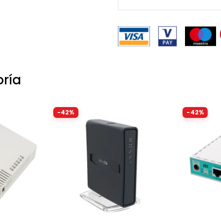
oría
-42%
-42%