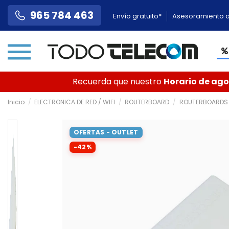
965 784 463
Envío gratuito*
Asesoramiento a
Recuerda que nuestro
Horario de agos
Inicio
ELECTRONICA DE RED / WIFI
ROUTERBOARD
ROUTERBOARDS
OFERTAS - OUTLET
-42%