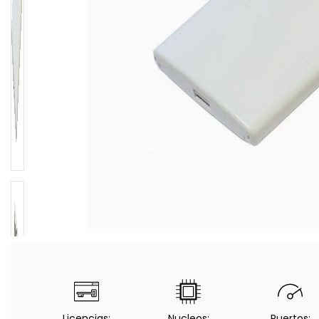
Licencias:
Nucleos:
Puertos: